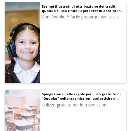
Esempi illustrati di attribuzione dei crediti
quando si usa Ondoku per i test di ascolto in
istituzioni educative come scuole pubbliche e
Con Ondoku è facile preparare vari test di
istituti scolastici
ascolto in inglese, cinese e altre lingue! Qui
spiegheremo in dettaglio come le istituzioni
educative, come le scuole pubbliche e gli
istituti scolastici, devono attribuire i crediti
e le regole d'uso.
Spiegazione delle regole per l'uso gratuito di
"Ondoku" nelle trasmissioni scolastiche di
istituzioni educative come scuole pubbliche e
Utilizzo gratuito per le trasmissioni
istituti scolastici
scolastiche: è possibile utilizzare l'audio di
Ondoku gratuitamente fornendo
l'attribuzione dei crediti. Presentiamo
concretamente come procedere.