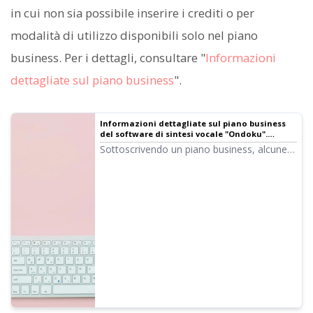
in cui non sia possibile inserire i crediti o per
modalità di utilizzo disponibili solo nel piano
business. Per i dettagli, consultare "
Informazioni
dettagliate sul piano business
".
Informazioni dettagliate sul piano business
del software di sintesi vocale "Ondoku".
Caratteristiche, prezzi, ecc.
Sottoscrivendo un piano business, alcune
modalità di utilizzo proibite tra le azioni
vietate saranno esentate. Spiegheremo in
dettaglio cosa è possibile fare con il piano
business di Ondoku.