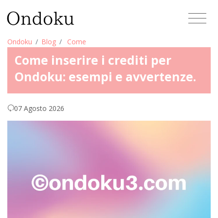
Ondoku
Blog
Come
Come inserire i crediti per
Ondoku: esempi e avvertenze.
07 Agosto 2026