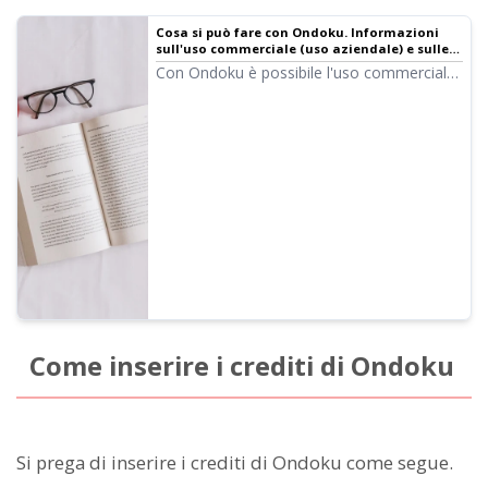
Cosa si può fare con Ondoku. Informazioni
sull'uso commerciale (uso aziendale) e sulle
attività proibite.
Con Ondoku è possibile l'uso commerciale
(uso aziendale). Sia per privati che per
aziende, l'uso allo scopo di ottenere profitti
monetari o benefici diretti o indiretti è
considerato uso commerciale. Tuttavia, si
prega di notare che Ondoku ha stabilito
delle azioni proibite. Questa volta
parleremo di cosa si può e non si può fare
con Ondoku...
Come inserire i crediti di Ondoku
Si prega di inserire i crediti di Ondoku come segue.