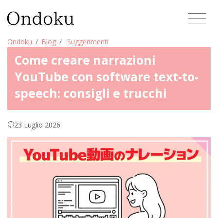
Ondoku
Blog
Suggerimenti
Come creare narrazioni
YouTube con software text-to-
speech: consigli e trucchi
23 Luglio 2026