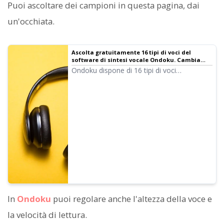
Puoi ascoltare dei campioni in questa pagina, dai
un'occhiata.
Ascolta gratuitamente 16 tipi di voci del
software di sintesi vocale Ondoku. Cambia
l'impressione regolando l'altezza
Ondoku dispone di 16 tipi di voci
giapponesi. Naturalmente sono disponibili
voci maschili e femminili. Abbiamo reso
possibile l'ascolto di 8 tipi di voci
giapponesi comunemente usate e delle
rispettive variazioni di altezza.
In
Ondoku
puoi regolare anche l'altezza della voce e
la velocità di lettura.