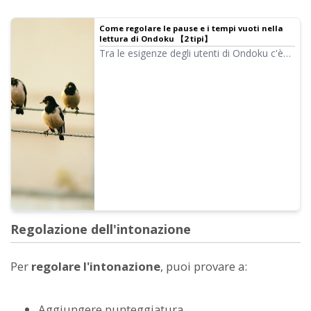
Come regolare le pause e i tempi vuoti nella
lettura di Ondoku 【2 tipi】
Tra le esigenze degli utenti di Ondoku c'è
quella di "voler allungare un po' le pause".
Se vuoi regolare le pause, ci sono due
metodi: 1. Punteggiatura 2. SSML.
Regolazione dell'intonazione
Per
regolare l'intonazione
, puoi provare a:
Aggiungere punteggiatura.