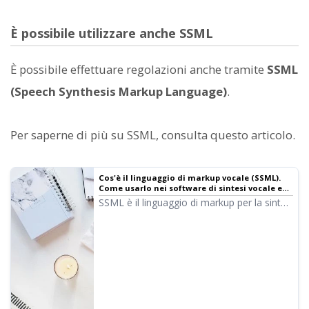
È possibile utilizzare anche SSML
È possibile effettuare regolazioni anche tramite
SSML
(Speech Synthesis Markup Language)
.
Per saperne di più su SSML, consulta questo articolo.
Cos'è il linguaggio di markup vocale (SSML).
Come usarlo nei software di sintesi vocale ed
elenco dei codici principali.
SSML è il linguaggio di markup per la sintesi
vocale. Scrivendo codici SSML, puoi
controllare ulteriormente la pronuncia di
Ondoku. Ti presentiamo in dettaglio come
usare SSML in Ondoku e i relativi codici.