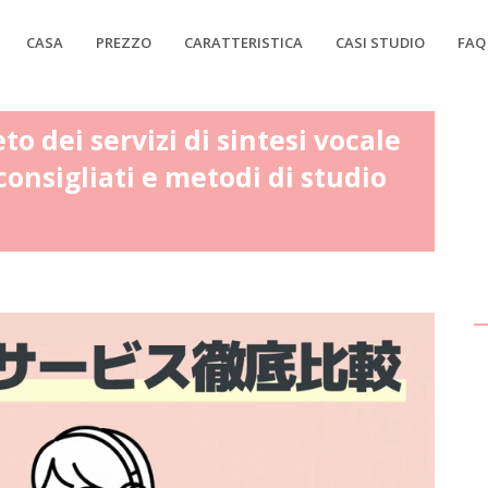
CASA
PREZZO
CARATTERISTICA
CASI STUDIO
FAQ
o dei servizi di sintesi vocale
i consigliati e metodi di studio