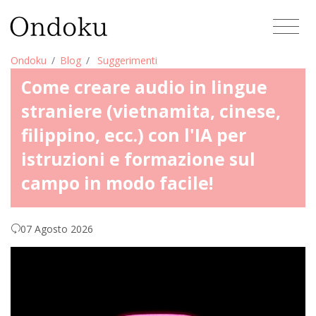
Ondoku
Blog
Suggerimenti
Come creare audio in lingue
straniere (vietnamita, cinese,
filippino, ecc.) con l'IA per
istruzioni e formazione sul
campo in modo facile!
07 Agosto 2026