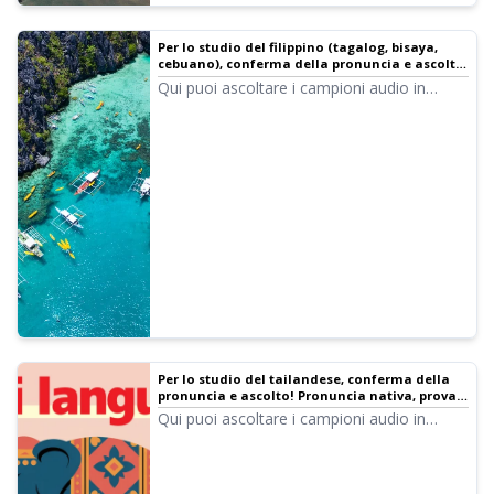
Per lo studio del filippino (tagalog, bisaya,
cebuano), conferma della pronuncia e ascolto!
Pronuncia nativa, ascolto di 6 voci femminili e
Qui puoi ascoltare i campioni audio in
maschili
filippino (tagalog, bisaya, cebuano) di
Ondoku. Sono disponibili voci femminili e
maschili. Utilizzali per narrazioni,
formazione aziendale, presentazioni,
studio, ecc.
Per lo studio del tailandese, conferma della
pronuncia e ascolto! Pronuncia nativa, prova
l'ascolto di 4 tipi di voci femminili e maschili
Qui puoi ascoltare i campioni audio in
tailandese di Ondoku. Sono disponibili voci
femminili e maschili. Utilizzali per
narrazioni, formazione aziendale,