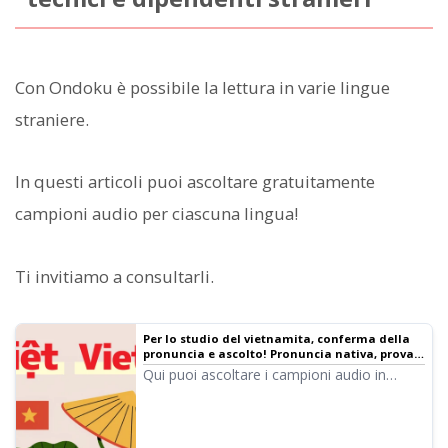
Con Ondoku è possibile la lettura in varie lingue
straniere.
In questi articoli puoi ascoltare gratuitamente
campioni audio per ciascuna lingua!
Ti invitiamo a consultarli.
Per lo studio del vietnamita, conferma della
pronuncia e ascolto! Pronuncia nativa, prova
l'ascolto di 6 voci femminili e maschili
Qui puoi ascoltare i campioni audio in
vietnamita di Ondoku. Sono disponibili voci
femminili e maschili. Utilizzali per
narrazioni, formazione aziendale,