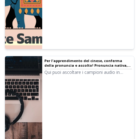
presentazioni, studio, ecc.
Per l'apprendimento del cinese, conferma
della pronuncia e ascolto! Pronuncia nativa,
ascolto di 41 voci tra cui donne, uomini e
Qui puoi ascoltare i campioni audio in
bambine
cinese di Ondoku. Le voci cinesi possono
essere scelte tra diverse varianti regionali:
Mandarino (Cina continentale), Cantonese
(Hong Kong) e Mandarino (Taiwan). Sono
disponibili voci di donne, uomini, bambine e
bambini.