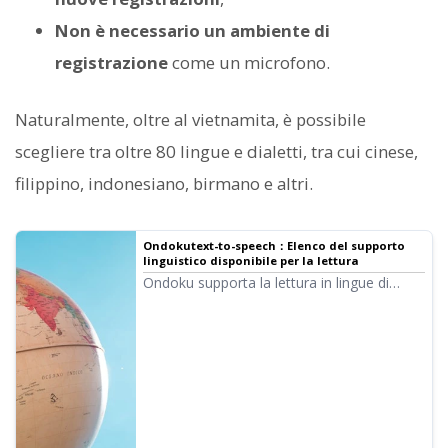
Non è necessario un ambiente di
registrazione
come un microfono.
Naturalmente, oltre al vietnamita, è possibile
scegliere tra oltre 80 lingue e dialetti, tra cui cinese,
filippino, indonesiano, birmano e altri.
Ondokutext-to-speech：Elenco del supporto
linguistico disponibile per la lettura
Ondoku supporta la lettura in lingue di
paesi di tutto il mondo. Sono 80 lingue e
dialetti. Il numero totale di voci supera le
650. La visualizzazione del menu a discesa
"Lingua" nella pagina principale di Ondoku
è nella lingua locale. In questo articolo,
ogni lingua viene indicata nella propria
lingua originale...