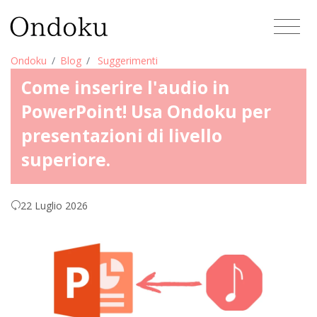
Ondoku
Blog
Suggerimenti
Come inserire l'audio in
PowerPoint! Usa Ondoku per
presentazioni di livello
superiore.
22 Luglio 2026