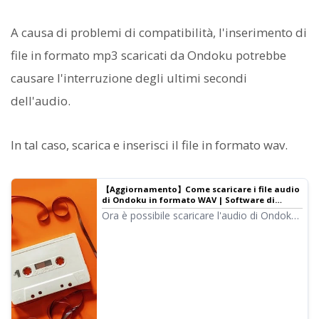
A causa di problemi di compatibilità, l'inserimento di
file in formato mp3 scaricati da Ondoku potrebbe
causare l'interruzione degli ultimi secondi
dell'audio.
In tal caso, scarica e inserisci il file in formato wav.
【Aggiornamento】Come scaricare i file audio
di Ondoku in formato WAV | Software di
sintesi vocale Ondoku
Ora è possibile scaricare l'audio di Ondoku
in formato WAV! Tuttavia, non è possibile
scaricarlo in formato WAV semplicemente
con un download standard. Ecco come
scaricare in formato WAV e come utilizzare
questo formato.