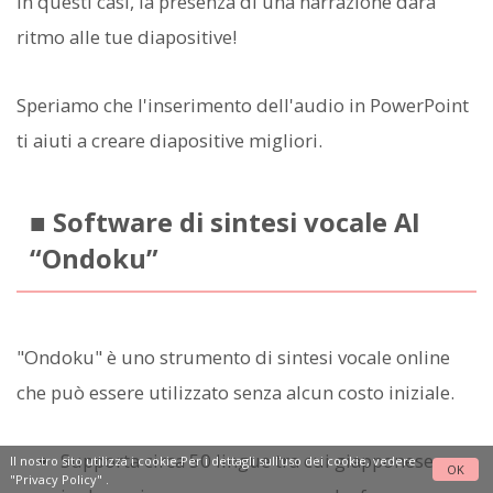
In questi casi, la presenza di una narrazione darà
ritmo alle tue diapositive!
Speriamo che l'inserimento dell'audio in PowerPoint
ti aiuti a creare diapositive migliori.
■ Software di sintesi vocale AI
“Ondoku”
"Ondoku" è uno strumento di sintesi vocale online
che può essere utilizzato senza alcun costo iniziale.
Supporta circa 50 lingue tra cui giapponese,
Il nostro sito utilizza i cookie.Per i dettagli sull'uso dei cookie, vedere
OK
"Privacy Policy"
.