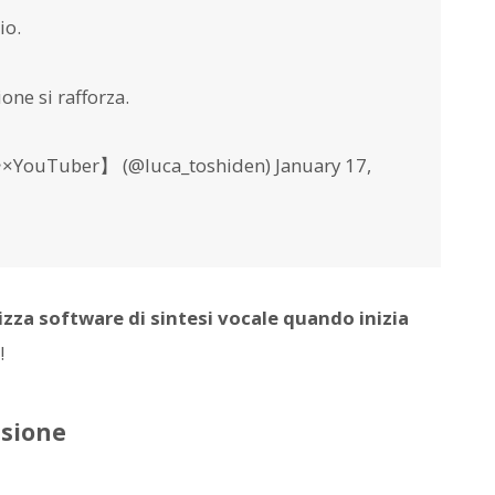
io.
one si rafforza.
er】 (@luca_toshiden) January 17,
izza software di sintesi vocale quando inizia
!
isione