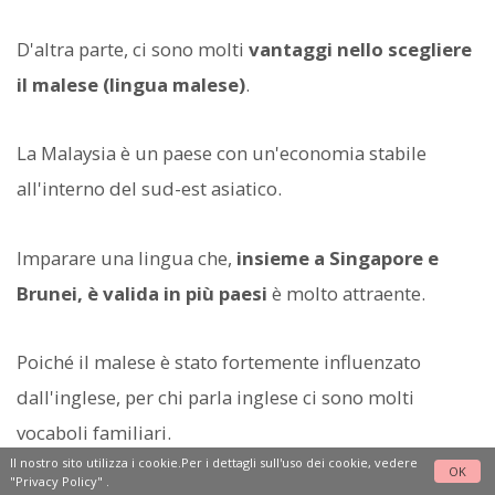
D'altra parte, ci sono molti
vantaggi nello scegliere
il malese (lingua malese)
.
La Malaysia è un paese con un'economia stabile
all'interno del sud-est asiatico.
Imparare una lingua che,
insieme a Singapore e
Brunei, è valida in più paesi
è molto attraente.
Poiché il malese è stato fortemente influenzato
dall'inglese, per chi parla inglese ci sono molti
vocaboli familiari.
Il nostro sito utilizza i cookie.Per i dettagli sull'uso dei cookie, vedere
OK
"Privacy Policy"
.