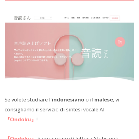
Se volete studiare l'
indonesiano
o il
malese
, vi
consigliamo il servizio di sintesi vocale AI
『Ondoku』
!
『Ondoku』
è un servizio di lettura AI che può