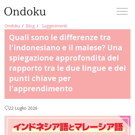
Ondoku
Blog
Suggerimenti
Quali sono le differenze tra
l'indonesiano e il malese? Una
spiegazione approfondita del
rapporto tra le due lingue e dei
punti chiave per
l'apprendimento
22 Luglio 2026