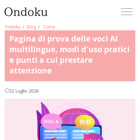
Ondoku
Blog
Come
Pagina di prova delle voci AI
multilingue, modi d'uso pratici
e punti a cui prestare
attenzione
22 Luglio 2026