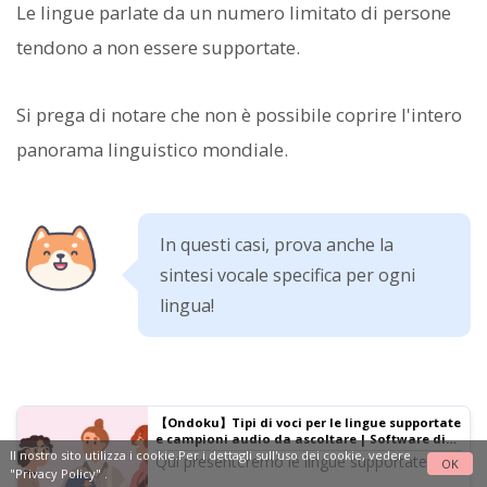
Le lingue parlate da un numero limitato di persone
tendono a non essere supportate.
Si prega di notare che non è possibile coprire l'intero
panorama linguistico mondiale.
In questi casi, prova anche la
sintesi vocale specifica per ogni
lingua!
【Ondoku】Tipi di voci per le lingue supportate
e campioni audio da ascoltare | Software di
Il nostro sito utilizza i cookie.Per i dettagli sull'uso dei cookie, vedere
sintesi vocale Ondoku
Qui presenteremo le lingue supportate da
OK
"Privacy Policy"
.
Ondoku e i relativi campioni audio.