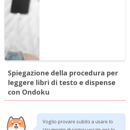
è efficace, non sempre i materiali che
vogliamo studiare sono in vendita come
file audio. Questa volta presenteremo
come creare file audio per lo studio degli
argomenti che desideri.
Spiegazione della procedura per
leggere libri di testo e dispense
con Ondoku
Voglio provare subito a usare lo
strumento di sintesi vocale per lo