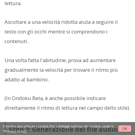
lettura.
Ascoltare a una velocità ridotta aiuta a seguire il
testo con gli occhi mentre si comprendono i
contenuti.
Una volta fatta l'abitudine, prova ad aumentare
gradualmente la velocità per trovare il ritmo più
adatto al bambino.
(In Ondoku Beta, è anche possibile indicare
direttamente il ritmo di lettura nel campo dello stile).
Il nostro sito utilizza i cookie.Per i dettagli sull'uso dei cookie, vedere
Step 3: Generazione del file audio
OK
"Privacy Policy"
.