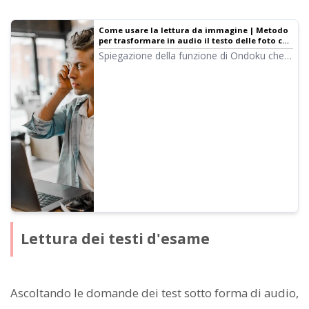
Come usare la lettura da immagine | Metodo
per trasformare in audio il testo delle foto con
OCR gratuito
Spiegazione della funzione di Ondoku che
permette di leggere i caratteri dalle
immagini (OCR) e riprodurli vocalmente.
Disponibile gratuitamente. Sia su PC che su
smartphone, basta caricare l'immagine e la
lettura sarà completata in pochi secondi.
Lettura dei testi d'esame
Ascoltando le domande dei test sotto forma di audio,