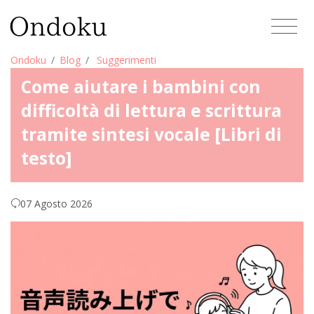
Ondoku
Blog
Suggerimenti
Come aiutare i bambini con
difficoltà di lettura e scrittura
tramite sintesi vocale [Libri di
testo]
07 Agosto 2026