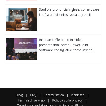
Studio e pronuncia inglese: come usare
i software di sintesi vocale gratuiti
Inseriamo file audio in slide e
presentazioni come PowerPoint.
Software consigliati e come inserirli
Blog
|
FAQ
|
Caratteristica
|
inchiesta
|
Termini di servizio
|
Politica sulla privacy
|
Termini e condizioni commerciali specifiche
|