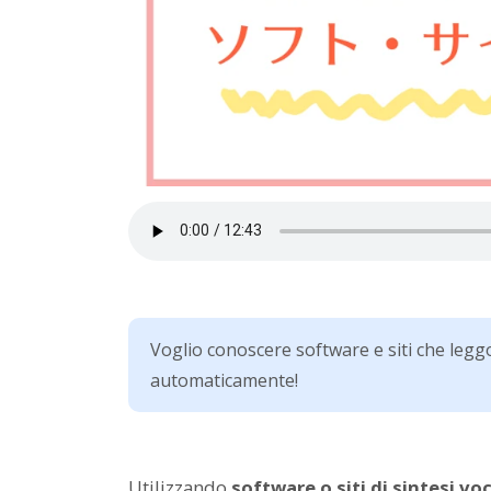
Voglio conoscere software e siti che leggo
automaticamente!
Utilizzando
software o siti di sintesi vo