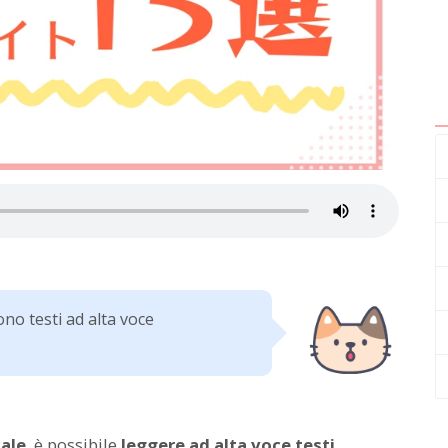
no testi ad alta voce
cale
, è possibile
leggere ad alta voce testi