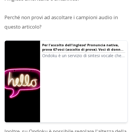
Perché non provi ad ascoltare i campioni audio in
questo articolo?
Per l'ascolto dell'inglese! Pronuncia nativa,
prova 67 voci (ascolto di prova). Voci di donne,
uomini, ragazze e ragazzi! | Software di
Ondoku è un servizio di sintesi vocale che
sintesi vocale Ondoku
può pronunciare lingue di tutto il mondo. È
possibile provare 67 tipi di voci inglesi di
Ondoku.
Inoltre, su Ondoku è possibile regolare l'altezza della