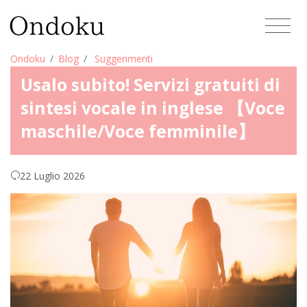
Ondoku
Blog
Suggerimenti
Usalo subito! Servizi gratuiti di
sintesi vocale in inglese 【Voce
maschile/Voce femminile】
22 Luglio 2026