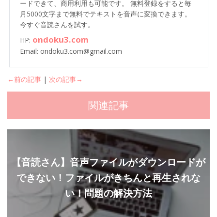
ードできて、商用利用も可能です。 無料登録をすると毎
月5000文字まで無料でテキストを音声に変換できます。
今すぐ音読さんを試す。
ondoku3.com
HP:
Email: ondoku3.com@gmail.com
←前の記事
|
次の記事→
関連記事
【音読さん】音声ファイルがダウンロードが
できない！ファイルがきちんと再生されな
い！問題の解決方法