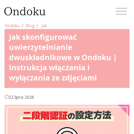
Ondoku
Blog
Jak
Jak skonfigurować
uwierzytelnianie
dwuskładnikowe w Ondoku |
Instrukcja włączania i
wyłączania ze zdjęciami
22 lipca 2026