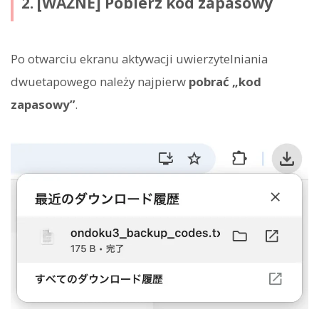
2. [WAŻNE] Pobierz kod zapasowy
Po otwarciu ekranu aktywacji uwierzytelniania
dwuetapowego należy najpierw
pobrać „kod
zapasowy”
.