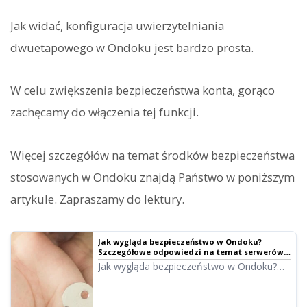
Jak widać, konfiguracja uwierzytelniania
dwuetapowego w Ondoku jest bardzo prosta.
W celu zwiększenia bezpieczeństwa konta, gorąco
zachęcamy do włączenia tej funkcji.
Więcej szczegółów na temat środków bezpieczeństwa
stosowanych w Ondoku znajdą Państwo w poniższym
artykule. Zapraszamy do lektury.
Jak wygląda bezpieczeństwo w Ondoku?
Szczegółowe odpowiedzi na temat serwerów
itp. | Ondoku – oprogramowanie do zamiany
Jak wygląda bezpieczeństwo w Ondoku?
tekstu na mowę
Czy wprowadzony tekst jest
przechowywany na serwerze? Jakich
serwerów używa Ondoku? Czy dostęp do