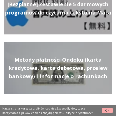
[Bezpłatne] Zestawienie 5 darmowych
programów do czytania tekstu na Maca
Metody płatności Ondoku (karta
kredytowa, karta debetowa, przelew
bankowy) i informacje o rachunkach
Nasza strona korzysta z plików cookies.Szczegóły dotyczące
OK
korzystania z plików cookies znajdują się w
„Polityce prywatności”
.