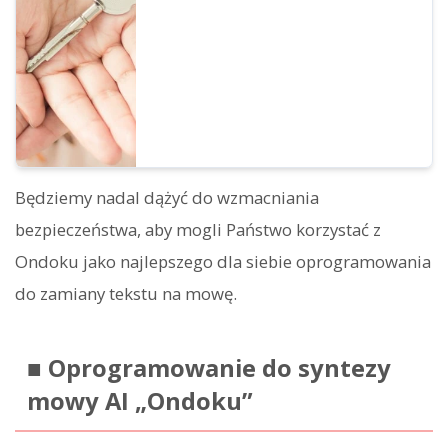
konta jest ograniczony tylko do
użytkownika? Czy istnieje ryzyko, że dane
zostaną obejrzane przez osoby trzecie?
Czy posiadamy zewnętrzne certyfikaty
bezpieczeństwa? Czy komunikacja jest
odpowiednio szyfrowana? Czy Ondoku to
usługa SaaS? Jak wygląda kwestia
poufności?
Będziemy nadal dążyć do wzmacniania
bezpieczeństwa, aby mogli Państwo korzystać z
Ondoku jako najlepszego dla siebie oprogramowania
do zamiany tekstu na mowę.
■ Oprogramowanie do syntezy
mowy AI „Ondoku”