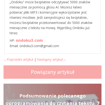
„Ondoku” może bezpłatnie odczytywać 5000 znaków
miesięcznie za pomocą głosu AI. Możesz łatwo
pobierać pliki MP3 i komercyjne wykorzystanie jest
również możliwe. Jeśli zarejestrujesz się bezpłatnie,
możesz bezpłatnie przekonwertować do 5000 znaków
miesięcznie z tekstu na mowę. Wypróbuj Ondoku już
teraz.
ondoku3.com
HP:
Email: ondoku3.com@gmail.com
←Poprzedni artykuł
|
Następny artykuł→
Powiązany artykuł
Podsumowanie polecanego
oprogramowania do czytania tekstu. 7