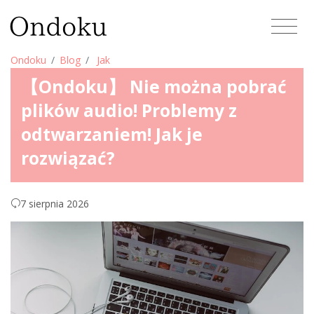
Ondoku
Blog
Jak
【Ondoku】 Nie można pobrać
plików audio! Problemy z
odtwarzaniem! Jak je
rozwiązać?
7 sierpnia 2026