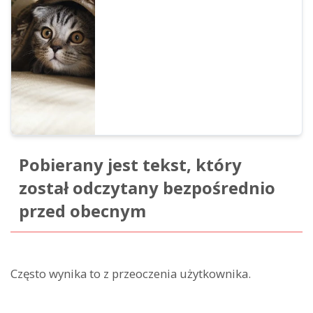
możliwy. Przedstawiamy punkty do
sprawdzenia, dzieląc je na problemy z
tekstem oraz problemy ze środowiskiem
użytkowania, a także informujemy, jak
skontaktować się z nami, gdy problem nie
ustąpi.
Pobierany jest tekst, który
został odczytany bezpośrednio
przed obecnym
Często wynika to z przeoczenia użytkownika.