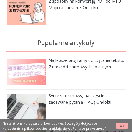
2 sposoby na konwersję PDF do MP3 |
Mojiokoshi-san × Ondoku
Popularne artykuły
Najlepsze programy do czytania tekstu.
7 narzędzi darmowych i płatnych.
Syntezator mowy, najczęściej
zadawane pytania (FAQ) Ondoku
Nasza strona korzysta z plików cookies.Szczegóły dotyczące
OK
korzystania z plików cookies znajdują się w
„Polityce prywatności”
.
Jak dostosować pauzy i czas odstępu w