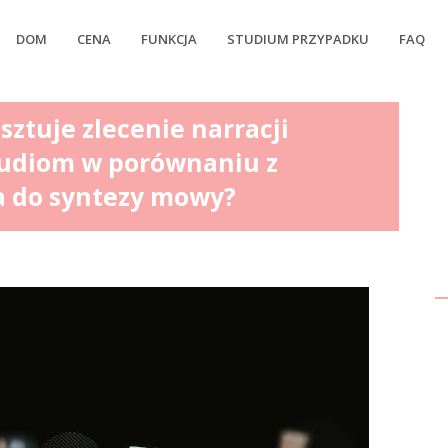
DOM
CENA
FUNKCJA
STUDIUM PRZYPADKU
FAQ
tuje zlecenie narracji
tudiom w porównaniu z
 do syntezy mowy?