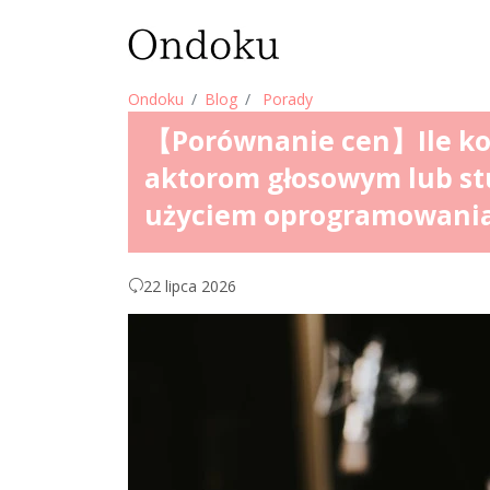
Ondoku
Blog
Porady
【Porównanie cen】Ile kosz
aktorom głosowym lub s
użyciem oprogramowania
22 lipca 2026