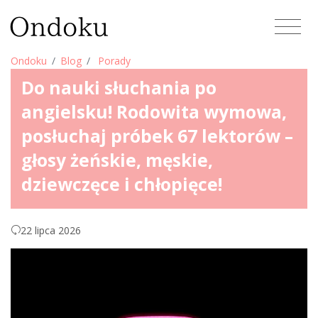
Ondoku
Blog
Porady
Do nauki słuchania po
angielsku! Rodowita wymowa,
posłuchaj próbek 67 lektorów –
głosy żeńskie, męskie,
dziewczęce i chłopięce!
22 lipca 2026