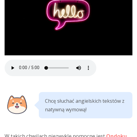
Chcę słuchać angielskich tekstów z
natywną wymową!
W takich chwilach niezwykle pomocne jest
Ondoku
.