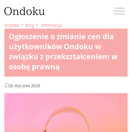
Ondoku
Blog
Informacja
Ogłoszenie o zmianie cen dla
użytkowników Ondoku w
związku z przekształceniem w
osobę prawną
26 stycznia 2026