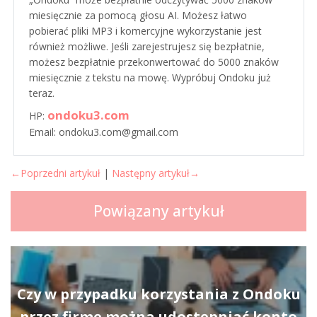
miesięcznie za pomocą głosu AI. Możesz łatwo
pobierać pliki MP3 i komercyjne wykorzystanie jest
również możliwe. Jeśli zarejestrujesz się bezpłatnie,
możesz bezpłatnie przekonwertować do 5000 znaków
miesięcznie z tekstu na mowę. Wypróbuj Ondoku już
teraz.
ondoku3.com
HP:
Email: ondoku3.com@gmail.com
←Poprzedni artykuł
|
Następny artykuł→
Powiązany artykuł
Czy w przypadku korzystania z Ondoku
przez firmę można udostępniać konto