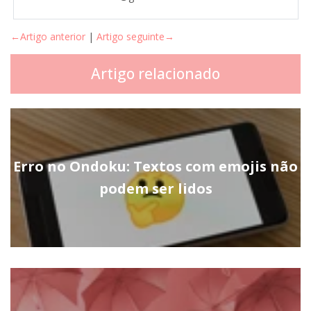
←Artigo anterior
|
Artigo seguinte→
Artigo relacionado
Erro no Ondoku: Textos com emojis não
podem ser lidos