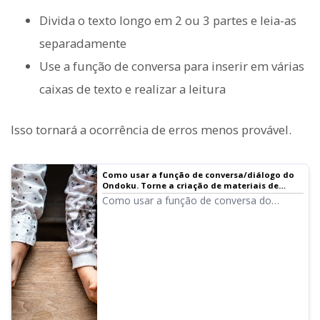
Divida o texto longo em 2 ou 3 partes e leia-as
separadamente
Use a função de conversa para inserir em várias
caixas de texto e realizar a leitura
Isso tornará a ocorrência de erros menos provável.
Como usar a função de conversa/diálogo do
Ondoku. Torne a criação de materiais de
escuta e textos longos mais conveniente com
Como usar a função de conversa do
síntese de voz!
Ondoku! Explicação com imagens.
Apresentamos exemplos concretos de
como a função de conversa pode ser
utilizada.