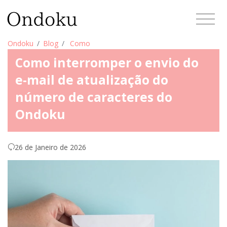
Ondoku
Blog
Como
Como interromper o envio do
e-mail de atualização do
número de caracteres do
Ondoku
26 de Janeiro de 2026