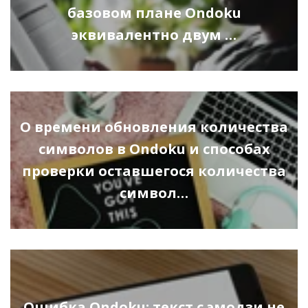
базовом плане Ondoku
эквивалентно двум …
О времени обновления количества
символов в Ondoku и способах
проверки оставшегося количества
символ…
Ошибка Ondoku: текст с эмодзи не