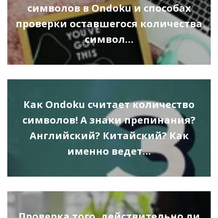
символов в Ondoku и способах
проверки оставшегося количества
символ…
Как Ondoku считает количество
символов! А знаки препинания?
Английский? Китайский? Как
именно ведет…
Проверка того, действительно ли