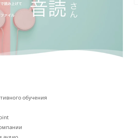
ативного обучения
oint
компании
и аудио