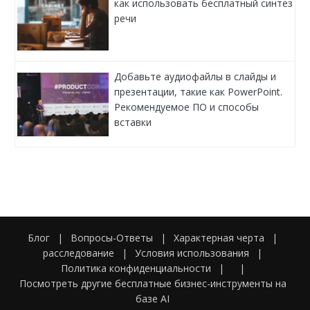
как использовать бесплатный синтез
речи
Добавьте аудиофайлы в слайды и
презентации, такие как PowerPoint.
Рекомендуемое ПО и способы
вставки
Блог
|
Вопросы-Ответы
|
Характерная черта
|
расследование
|
Условия использования
|
Политика конфиденциальности
|
|
Посмотреть другие бесплатные бизнес-инструменты на
базе AI