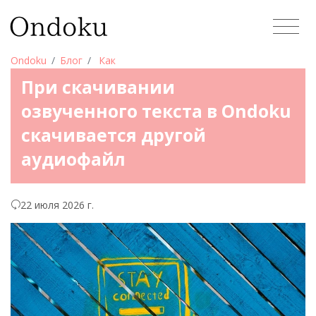
Ondoku
Блог
Как
При скачивании
озвученного текста в Ondoku
скачивается другой
аудиофайл
22 июля 2026 г.