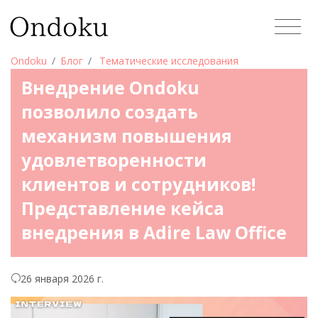
Ondoku
Блог
Тематические исследования
Внедрение Ondoku
позволило создать
механизм повышения
удовлетворенности
клиентов и сотрудников!
Представление кейса
внедрения в Adire Law Office
26 января 2026 г.