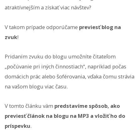
atraktívnejším a získať viac návštev?
V takom prípade odporúčame
previesť blog na
zvuk
!
Pridaním zvuku do blogu umožníte čitateľom
„počúvanie pri iných činnostiach“, napríklad počas
domácich prác alebo šoférovania, vďaka čomu strávia
na vašom blogu viac času.
V tomto článku vám
predstavíme spôsob, ako
previesť článok na blogu na MP3 a vložiť ho do
príspevku
.