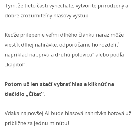
Tým, že tieto časti vynecháte, vytvoríte prirodzený a
dobre zrozumiteľný hlasový výstup.
Keďže prilepenie veľmi dlhého článku naraz môže
viesť k dlhej nahrávke, odporúčame ho rozdeliť
napríklad na „prvú a druhú polovicu“ alebo podľa
„kapitol“.
Potom už len stačí vybrať hlas a kliknúť na
tlačidlo „Čítať“.
Vďaka najnovšej AI bude hlasová nahrávka hotová už
približne za jednu minútu!