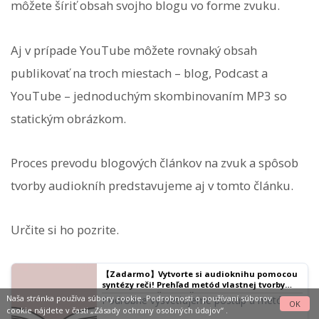
môžete šíriť obsah svojho blogu vo forme zvuku.
Aj v prípade YouTube môžete rovnaký obsah
publikovať na troch miestach – blog, Podcast a
YouTube – jednoduchým skombinovaním MP3 so
statickým obrázkom.
Proces prevodu blogových článkov na zvuk a spôsob
tvorby audiokníh predstavujeme aj v tomto článku.
Určite si ho pozrite.
【Zadarmo】Vytvorte si audioknihu pomocou
syntézy reči! Prehľad metód vlastnej tvorby
pomocou služieb na čítanie textu | Softvér na
Naša stránka používa súbory cookie. Podrobnosti o používaní súborov
Podrobne vysvetľujeme postup a metódy
OK
čítanie textu Ondoku
cookie nájdete v časti
„Zásady ochrany osobných údajov“
.
tvorby audiokníh pomocou bezplatných AI