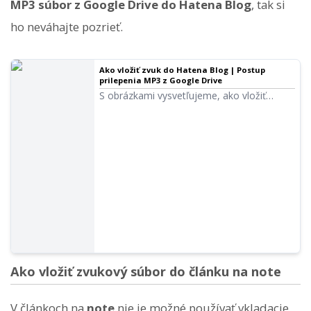
MP3 súbor z Google Drive do Hatena Blog
, tak si
ho neváhajte pozrieť.
Ako vložiť zvuk do Hatena Blog | Postup
prilepenia MP3 z Google Drive
S obrázkami vysvetľujeme, ako vložiť
zvukový súbor (MP3) do Hatena Blog.
Predstavujeme postup od nahrania súboru
na Google Drive, cez získanie odkazu na
zdieľanie, až po prilepenie do článku
pomocou tagu iframe. Môžete začať
zadarmo.
Ako vložiť zvukový súbor do článku na note
V článkoch na
note
nie je možné používať vkladacie