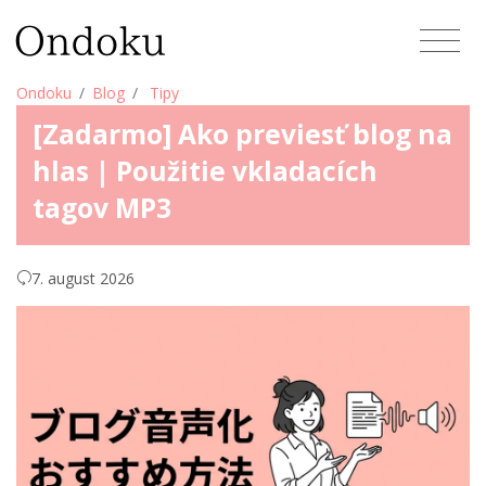
Ondoku
Blog
Tipy
[Zadarmo] Ako previesť blog na
hlas | Použitie vkladacích
tagov MP3
7. august 2026