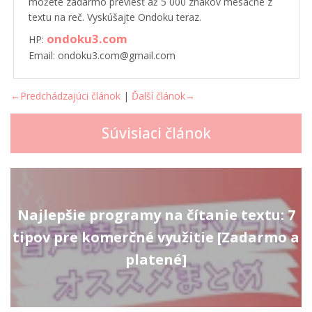
môžete zadarmo previesť až 5 000 znakov mesačne z
textu na reč. Vyskúšajte Ondoku teraz.
ondoku3.com
HP:
Email: ondoku3.com@gmail.com
←Predchádzajúci článok
|
Ďalší článok→
Súvisiaci článok
Najlepšie programy na čítanie textu: 7
tipov pre komerčné využitie [Zadarmo a
platené]