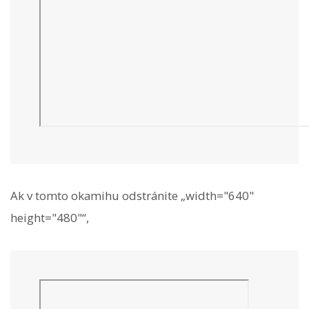
Ak v tomto okamihu odstránite „width="640"
height="480"“,