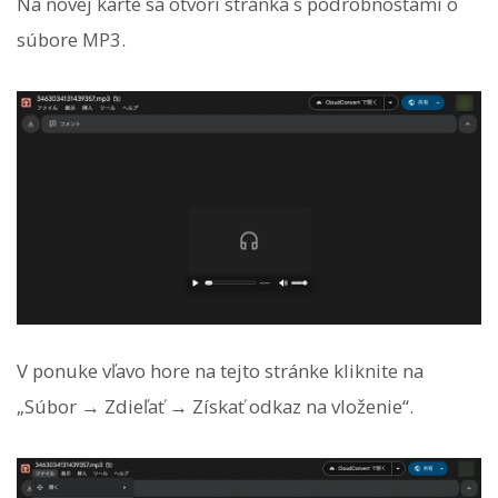
Na novej karte sa otvorí stránka s podrobnosťami o
súbore MP3.
V ponuke vľavo hore na tejto stránke kliknite na
„Súbor → Zdieľať → Získať odkaz na vloženie“.