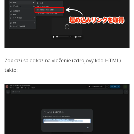
Zobrazí sa odkaz na vloženie (zdrojový kód HTML)
takto: