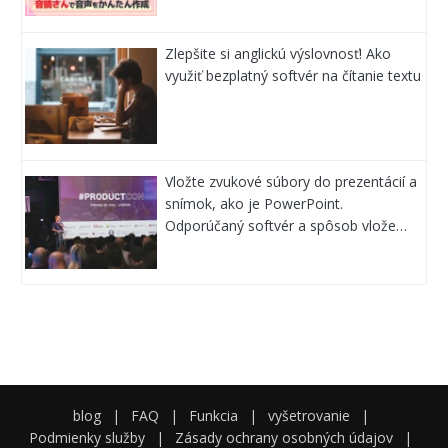
Zlepšite si anglickú výslovnosť! Ako
využiť bezplatný softvér na čítanie textu
Vložte zvukové súbory do prezentácií a
snímok, ako je PowerPoint.
Odporúčaný softvér a spôsob vlože…
blog
|
FAQ
|
Funkcia
|
vyšetrovanie
|
Podmienky služby
|
Zásady ochrany osobných údajov
|