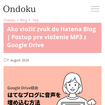
Ondoku
Blog
Tipy
Ako vložiť zvuk do Hatena Blog
| Postup pre vloženie MP3 z
Google Drive
7. august 2026