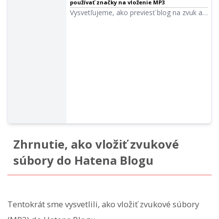
používať značky na vloženie MP3
Vysvetľujeme, ako previesť blog na zvuk a
vložiť ho do článku pomocou obrázkov.
Pomocou funkcie vložených značiek
Ondoku môžete ľahko uverejňovať zvuk na
svoj blog bez toho, aby ste museli
sťahovať MP3. Môžete začať zadarmo a
využiť to aj na distribúciu Podcast.
Zhrnutie, ako vložiť zvukové
súbory do Hatena Blogu
Tentokrát sme vysvetlili, ako vložiť zvukové súbory