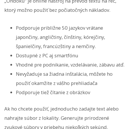
„Ondoku“ je online nástroj na prevod textu na reč,
ktorý možno použiť bez počiatočných nákladov.
Podporuje približne 50 jazykov vrátane
japončiny, angličtiny, čínštiny, kórejčiny,
španielčiny, francúzštiny a nemčiny.
Dostupné z PC aj smartfónu
Vhodné pre podnikanie, vzdelávanie, zábavu atď.
Nevyžaduje sa žiadna inštalácia, môžete ho
použiť okamžite z vášho prehliadača
Podporuje tiež čítanie z obrázkov
Ak ho chcete použiť, jednoducho zadajte text alebo
nahrajte súbor z lokality. Generujte prirodzené
zvukové súbory v priebehu niekoľkých sekúnd.