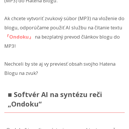
(MP3) do Hatena Blogu.
Ak chcete vytvoriť zvukový súbor (MP3) na vloženie do
blogu, odporúčame použiť AI službu na čítanie textu
『Ondoku』
na bezplatný prevod článkov blogu do
MP3!
Nechceli by ste aj vy previesť obsah svojho Hatena
Blogu na zvuk?
■ Softvér AI na syntézu reči
„Ondoku“