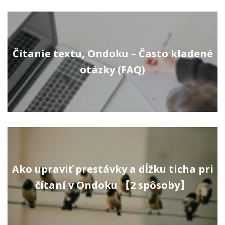
Čítanie textu, Ondoku – Často kladené
otázky (FAQ)
Ako upraviť prestávky a dĺžku ticha pri
čítaní v Ondoku 【2 spôsoby】