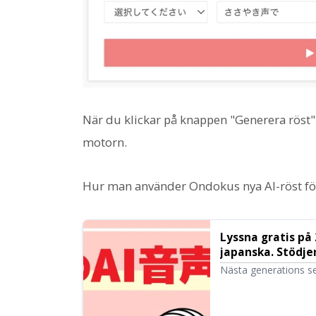
När du klickar på knappen "Generera röst"
motorn.
Hur man använder Ondokus nya AI-röst förkla
Lyssna gratis på
japanska. Stödjer
programvara On
Nästa generations se
tal med den senaste A
från Ondokus nya AI-
beskrivning och läsa 