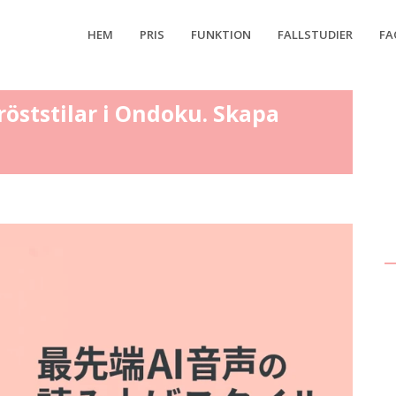
HEM
PRIS
FUNKTION
FALLSTUDIER
FA
öststilar i Ondoku. Skapa