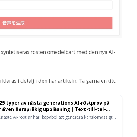
 syntetiseras rösten omedelbart med den nya AI-
ras i detalj i den här artikeln. Ta gärna en titt.
 25 typer av nästa generations AI-röstprov på
 även flerspråkig uppläsning | Text-till-tal-
doku
naste AI-röst är här, kapabel att generera känslomässigt
I-tekniken! I den här artikeln kan du lyssna på röstprover
röst. Det är möjligt att ange känslouttryck genom fri
upp text på flera språk.