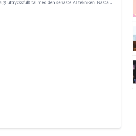
gt uttrycksfullt tal med den senaste AI-tekniken. Nästa
tal där du kan välja mellan 25 olika röster. Uppnå naturligt
astighet, pitch och specifikation av lässtil.