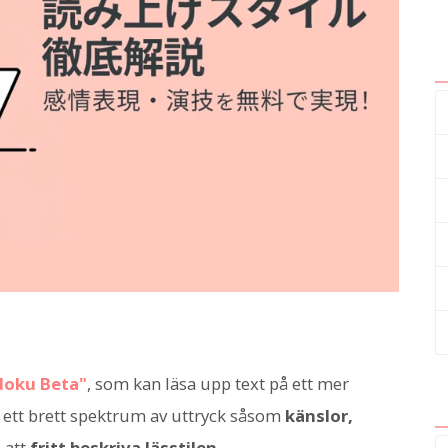
oku Beta"
, som kan läsa upp text på ett mer
å ett brett spektrum av uttryck såsom
känslor,
 att
fritt beskriva lässtilen
.