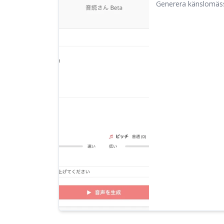
Generera känslomässi
generations text-till-
tal med justering av h