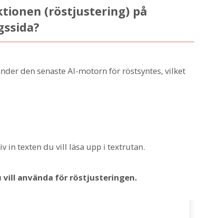
tionen (röstjustering) på
gssida?
nder den senaste AI-motorn för röstsyntes, vilket
v in texten du vill läsa upp i textrutan.
du vill använda för röstjusteringen.