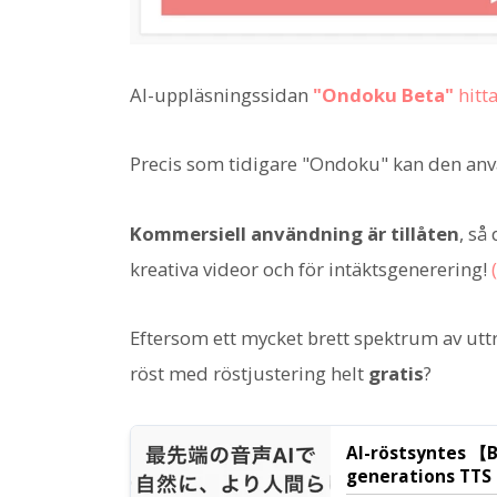
AI-uppläsningssidan
"Ondoku Beta"
hitta
Precis som tidigare "Ondoku" kan den an
Kommersiell användning är tillåten
, så
kreativa videor och för intäktsgenerering!
Eftersom ett mycket brett spektrum av uttr
röst med röstjustering helt
gratis
?
AI-röstsyntes 【B
generations TTS