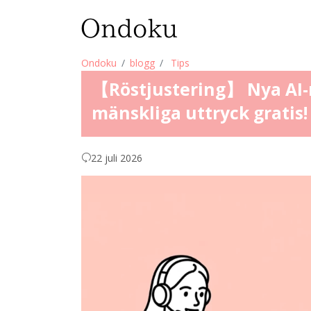
Ondoku
blogg
Tips
【Röstjustering】 Nya AI-r
mänskliga uttryck gratis!
22 juli 2026