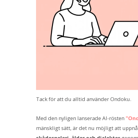
Tack för att du alltid använder Ondoku.
Med den nyligen lanserade AI-rösten
"Ond
mänskligt sätt, är det nu möjligt att uppn
skådespeleri, ålder och dialekter
genom