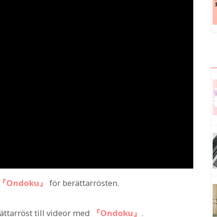
『Ondoku』
för berättarrösten.
ättarröst till videor med
『Ondoku』
.