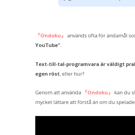
『Ondoku』
används ofta för ändamål s
YouTube"
.
Text-till-tal-programvara är väldigt prak
egen röst
, eller hur?
Genom att använda
『Ondoku』
kan du sk
mycket lättare att förstå än om du spelade