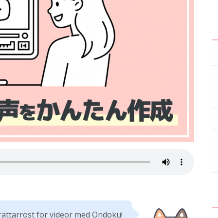
erättarröst för videor med Ondoku!