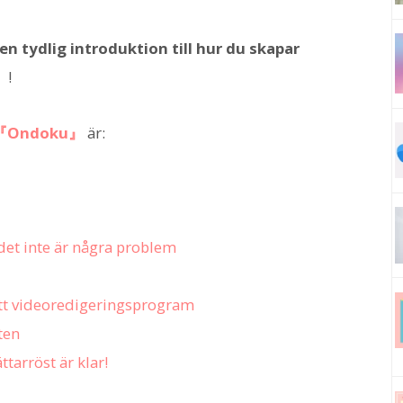
en tydlig introduktion till hur du skapar
』
!
『Ondoku』
är:
det inte är några problem
tt videoredigeringsprogram
ten
tarröst är klar!