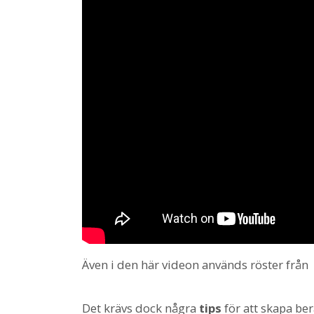
Även i den här videon används röster från
Det krävs dock några
tips
för att skapa ber