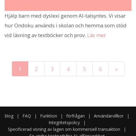
Hjälp barn med dyslexi genom AI-talsyntes. Vi visar
hur Ondoku används i skolan och hemma som stöd
vid läsning av textböcker och prov.
Läs mer
1
2
3
4
5
6
»
blog
|
FAQ
|
Funktion
|
förfrågan
|
Användarvillkor
|
Integritetspolicy
|
Specificerad visning av lagen om kommersiell transaktion
|
Se andra kostnadsfria AI-affärsverktyg