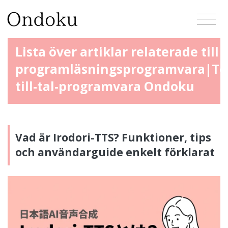
Lista över artiklar relaterade till
programläsningsprogramvara|Te
till-tal-programvara Ondoku
Vad är Irodori-TTS? Funktioner, tips
och användarguide enkelt förklarat