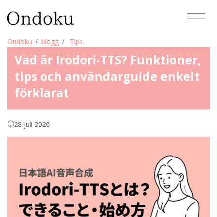
Ondoku
blogg
Tips
Vad är Irodori-TTS? Funktioner,
tips och användarguide enkelt
förklarat
28 juli 2026