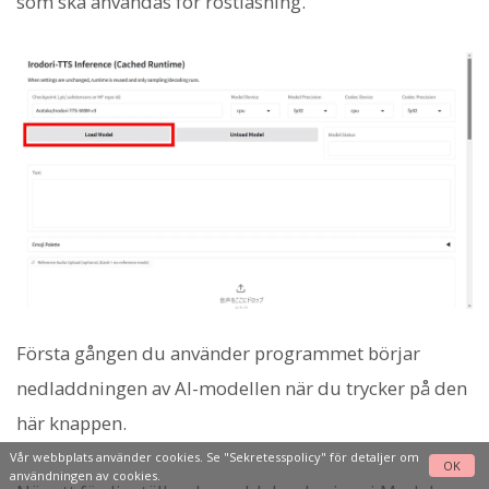
som ska användas för röstläsning.
Första gången du använder programmet börjar
nedladdningen av AI-modellen när du trycker på den
här knappen.
Vår webbplats använder cookies. Se
"Sekretesspolicy"
för detaljer om
OK
användningen av cookies.