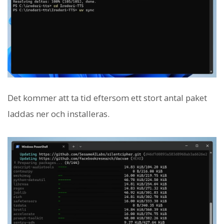
Det kommer att ta tid eftersom ett stort antal paket
laddas ner och installeras.