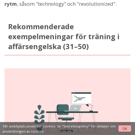
rytm
, såsom "technology" och "revolutionized".
Rekommenderade
exempelmeningar för träning i
affärsengelska (31–50)
Vår webbplats använder cookies. Se
"Sekretesspolicy"
för detaljer om
OK
användningen av cookies.