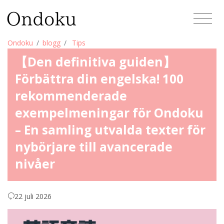
Ondoku
blogg
Tips
【Den definitiva guiden】
Förbättra din engelska! 100
rekommenderade
exempelmeningar för Ondoku
– En samling utvalda texter för
nybörjare till avancerade
nivåer
22 juli 2026