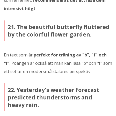
som en enhet,
rekommenderas det att läsa dem
intensivt högt
.
21. The beautiful butterfly fluttered
by the colorful flower garden.
En text som är
perfekt för träning av "b", "f" och
"l"
. Poängen är också att man kan läsa "b" och "f" som
ett set ur en modersmålstalares perspektiv.
22. Yesterday's weather forecast
predicted thunderstorms and
heavy rain.