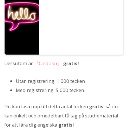
lyssna på 67 olika typer av engelska röster i
Ondoku (testlyssning).
Dessutom är
『Ondoku』
gratis!
Utan registrering: 1 000 tecken
Med registrering: 5 000 tecken
Du kan läsa upp till detta antal tecken
gratis
, så du
kan enkelt och omedelbart få tag på studiematerial
för att lära dig engelska
gratis
!