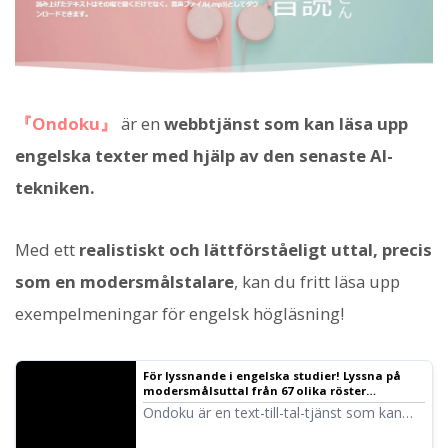
『Ondoku』
är en
webbtjänst som kan läsa upp
engelska texter med hjälp av den senaste AI-
tekniken.
Med ett
realistiskt och lättförståeligt uttal, precis
som en modersmålstalare
, kan du fritt läsa upp
exempelmeningar för engelsk högläsning!
För lyssnande i engelska studier! Lyssna på
modersmålsuttal från 67 olika röster
(testlyssning) inklusive kvinnliga, manliga,
Ondoku är en text-till-tal-tjänst som kan
flick- och pojk-röster! | Text-till-tal-
uttala språk från hela världen. Du kan
programvara Ondoku