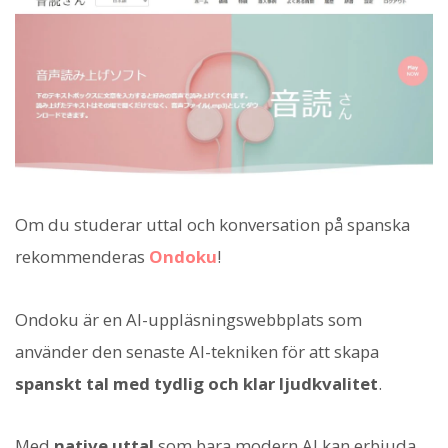
Om du studerar uttal och konversation på spanska
rekommenderas
Ondoku
!
Ondoku är en AI-uppläsningswebbplats som
använder den senaste AI-tekniken för att skapa
spanskt tal med tydlig och klar ljudkvalitet
.
Med
native uttal
som bara modern AI kan erbjuda