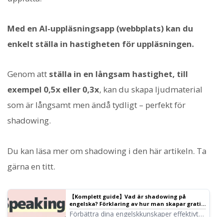
Med en AI-uppläsningsapp (webbplats) kan du
enkelt ställa in hastigheten för uppläsningen.
Genom att
ställa in en långsam hastighet, till
exempel 0,5x eller 0,3x
, kan du skapa ljudmaterial
som är långsamt men ändå tydligt – perfekt för
shadowing.
Du kan läsa mer om shadowing i den här artikeln. Ta
gärna en titt.
【Komplett guide】Vad är shadowing på
engelska? Förklaring av hur man skapar gratis
material! | Text-till-tal programvara Ondoku
Förbättra dina engelskkunskaper effektivt