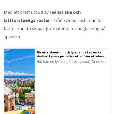
Med ett brett utbud av
realistiska och
lättförståeliga röster
– från kvinnor och män till
barn – kan du skapa ljudmaterial för högläsning på
spanska.
För uttalskontroll och lyssnande i spanska
studier! Lyssna på native uttal från 45 talare
(testlyssning) kvinnliga, manliga och
Här kan du lyssna på (testlyssna) Ondokus
barnröster | Text-till-tal programvara Ondoku
spanska röster. Det finns röster för
kvinnor, män och barn. Använd dem för
berättarröster, arbetsträning,
presentationer, lärande och mer.