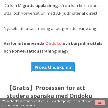
Du kan få
gratis uppläsning
, så du kan börja träna
uttal och konversation med AI-ljudmaterial direkt.
Nyckeln till uttalsträning är att göra det varje dag.
Varför inte använda
Ondoku
och börja din uttals-
och konversationsträning idag?
Prova Ondoku nu
【Gratis】Processen för att
studera spanska med Ondoku
Vår webbplats använder cookies. Se
"Sekretesspolicy"
för detaljer om
OK
användningen av cookies.