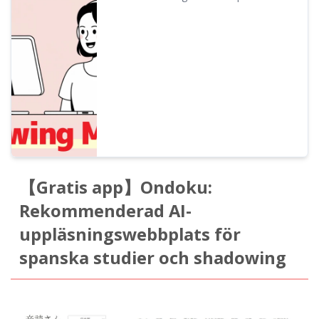
med shadowing! En förklaring för nybörjare
om en inlärningsmetod som förbättrar
lyssnande, uttal och tal samtidigt. Vi visar
även hur du skapar material med gratis AI-
röster.
【Gratis app】Ondoku:
Rekommenderad AI-
uppläsningswebbplats för
spanska studier och shadowing