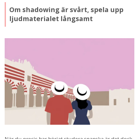
Om shadowing är svårt, spela upp
ljudmaterialet långsamt
När du precis har börjat studera spanska är det dock