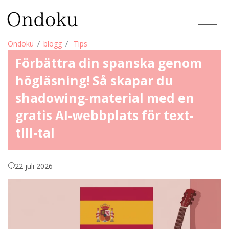
Ondoku
blogg
Tips
Förbättra din spanska genom
högläsning! Så skapar du
shadowing-material med en
gratis AI-webbplats för text-
till-tal
22 juli 2026