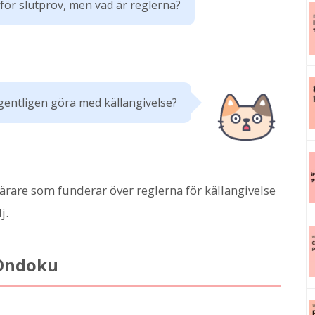
för slutprov, men vad är reglerna?
entligen göra med källangivelse?
are som funderar över reglerna för källangivelse
j.
 Ondoku