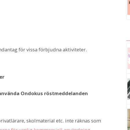
antag för vissa förbjudna aktiviteter.
er
u använda Ondokus röstmeddelanden
rivatlärare, skolmaterial etc. inte räknas som
lerna för vanlig kommersiell användning
.