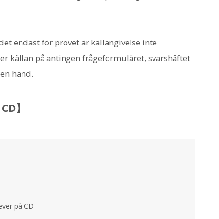
 endast för provet är källangivelse inte
er källan på antingen frågeformuläret, svarshäftet
egen hand.
å CD】
elever på CD