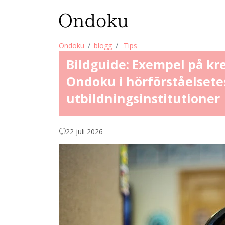
Ondoku
blogg
Tips
Bildguide: Exempel på kr
Ondoku i hörförståelsetes
utbildningsinstitutioner
22 juli 2026