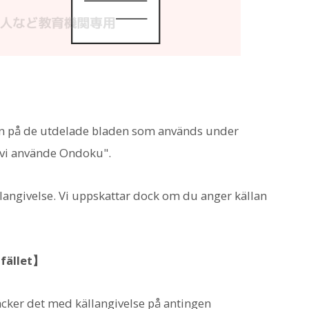
lan på de utdelade bladen som används under
 "vi använde Ondoku".
angivelse. Vi uppskattar dock om du anger källan
lfället】
äcker det med källangivelse på antingen