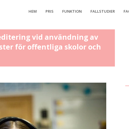
HEM
PRIS
FUNKTION
FALLSTUDIER
FA
editering vid användning av
ter för offentliga skolor och