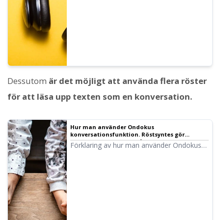
när tonhöjden justeras.
Dessutom
är det möjligt att använda flera röster
för att läsa upp texten som en konversation.
Hur man använder Ondokus
konversationsfunktion. Röstsyntes gör
lyssningsmaterial och långa texter smidigare!
Förklaring av hur man använder Ondokus
konversationsfunktion med bilder! Vi
presenterar konkreta exempel på vad
konversationsfunktionen kan användas till.