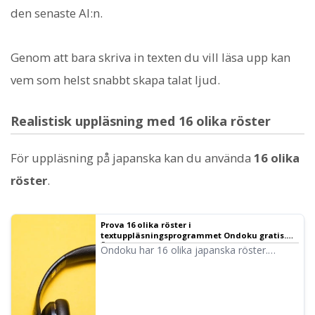
den senaste AI:n.
Genom att bara skriva in texten du vill läsa upp kan
vem som helst snabbt skapa talat ljud.
Realistisk uppläsning med 16 olika röster
För uppläsning på japanska kan du använda
16 olika
röster
.
Prova 16 olika röster i
textuppläsningsprogrammet Ondoku gratis.
Ändra intryck med tonhöjdsjustering
Ondoku har 16 olika japanska röster.
Naturligtvis finns både mans- och
kvinnoröster tillgängliga. Vi har gjort det
möjligt att provlyssna på 8 vanligt använda
japanska röster och se hur intrycket ändras