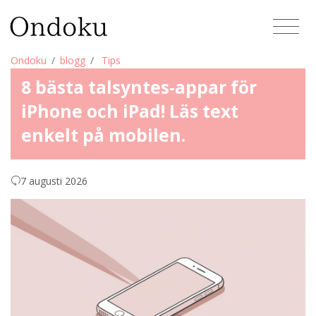
Ondoku
blogg
Tips
8 bästa talsyntes-appar för
iPhone och iPad! Läs text
enkelt på mobilen.
7 augusti 2026