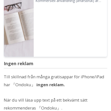
Kommersiell användning (affärsbruk) är
möjlig med Ondoku. Användning i syfte att
erhålla ekonomisk vinning, vare sig direkt
eller indirekt, räknas som kommersiell
användning för både privatpersoner och
företag. Tänk dock på att Ondoku har vissa
förbjudna handlingar. Här går vi igenom
vad man kan och inte kan göra med
Ondoku...
Ingen reklam
Till skillnad från många gratisappar för iPhone/iPad
har 『Ondoku』
ingen reklam.
När du vill läsa upp text på ett bekvämt sätt
rekommenderas 『Ondoku』.