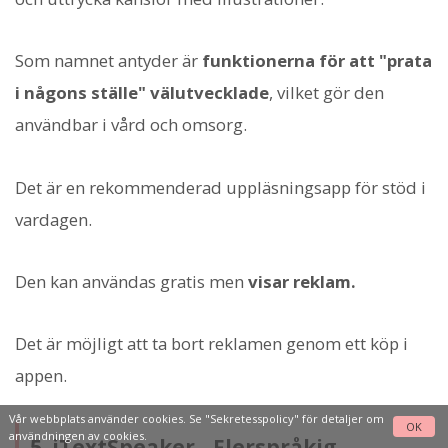
Som namnet antyder är
funktionerna för att "prata
i någons ställe" välutvecklade
, vilket gör den
användbar i vård och omsorg.
Det är en rekommenderad uppläsningsapp för stöd i
vardagen.
Den kan användas gratis men
visar reklam.
Det är möjligt att ta bort reklamen genom ett köp i
appen.
Vår webbplats använder cookies. Se
"Sekretesspolicy"
för detaljer om
OK
användningen av cookies.
5. iTextSpeaker - Flerspråkig