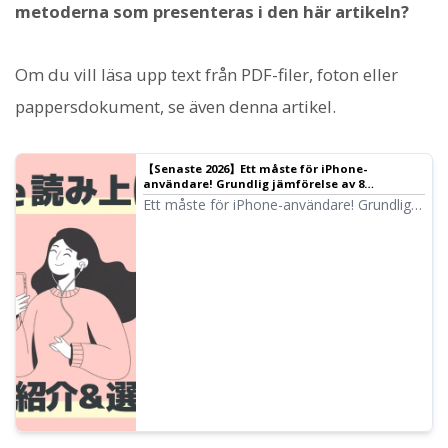
metoderna som presenteras i den här artikeln?
Om du vill läsa upp text från PDF-filer, foton eller
pappersdokument, se även denna artikel.
【Senaste 2026】Ett måste för iPhone-
användare! Grundlig jämförelse av 8
rekommenderade appar för automatisk
Ett måste för iPhone-användare! Grundlig
textuppläsning
jämförelse av 8 appar som läser upp text
med naturliga röster. Vi analyserar
ljudkvalitet, användarvänlighet och
prisplaner för att presentera de senaste
rekommenderade tjänsterna för 2026.