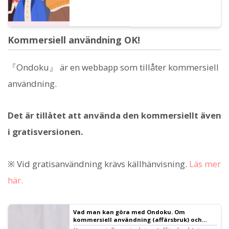
Kommersiell användning OK!
『Ondoku』 är en webbapp som tillåter kommersiell
användning.
Det är tillåtet att använda den kommersiellt även
i gratisversionen.
※ Vid gratisanvändning krävs källhänvisning.
Läs mer
här.
Vad man kan göra med Ondoku. Om
kommersiell användning (affärsbruk) och
förbjudna handlingar.