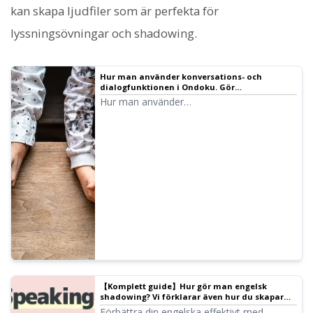
kan skapa ljudfiler som är perfekta för
lyssningsövningar och shadowing.
Hur man använder konversations- och
dialogfunktionen i Ondoku. Gör
lyssningsmaterial och långa texter smidigare
Hur man använder
med talsyntes! | Text-till-tal-programvara
konversationsfunktionen i Ondoku! Vi
Ondoku
förklarar hur man använder
konversationsfunktionen med bilder och
ger konkreta exempel på vad den kan
användas till.
【Komplett guide】Hur gör man engelsk
shadowing? Vi förklarar även hur du skapar
läromedel gratis! | Text-till-tal-programvara
Förbättra din engelska effektivt med