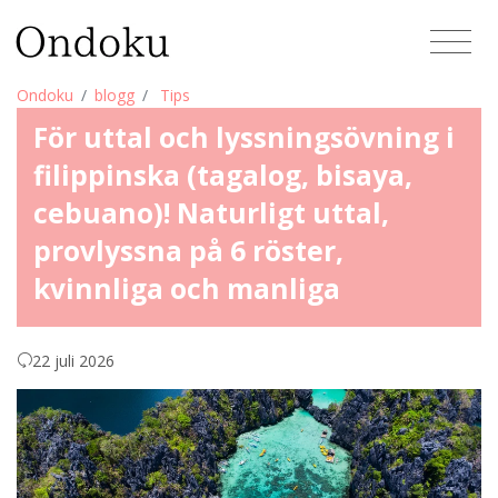
Ondoku
blogg
Tips
För uttal och lyssningsövning i
filippinska (tagalog, bisaya,
cebuano)! Naturligt uttal,
provlyssna på 6 röster,
kvinnliga och manliga
22 juli 2026