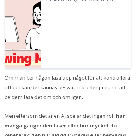
Ondoku
shadowing! En inlärningsmetod för
nybörjare som förbättrar lyssning, uttal och
tal samtidigt. Vi visar också hur du skapar
läromedel med gratis AI-röster.
Om man ber någon läsa upp något för att kontrollera
uttalet kan det kännas besvärande eller pinsamt att
be dem läsa det om och om igen.
Men eftersom det är en AI spelar det ingen roll
hur
många gånger den läser eller hur mycket du
repeterar; den blir aldrig irriterad eller besvärad,