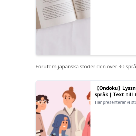
Förutom japanska stöder den över 30 språk,
【Ondoku】Lyssna 
språk | Text-til
Här presenterar vi s