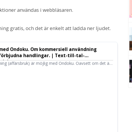
nktioner användas i webbläsaren.
ng gratis, och det är enkelt att ladda ner ljudet.
 med Ondoku. Om kommersiell användning
förbjudna handlingar. | Text-till-tal-
ndoku
ing (affärsbruk) är möjlig med Ondoku. Oavsett om det är
öretag räknas användning i syfte att direkt eller indirekt
nst som kommersiell användning. Observera dock att det
lingar i Ondoku. Den här gången kommer vi att presentera
 kan göra med Ondoku.