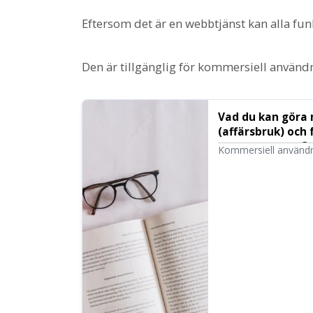
Eftersom det är en webbtjänst kan alla fu
Den är tillgänglig för kommersiell användni
Vad du kan göra
(affärsbruk) och 
programvaran O
Kommersiell användn
en individ eller ett f
erhålla ekonomisk vi
finns förbjudna hand
vad du kan och inte