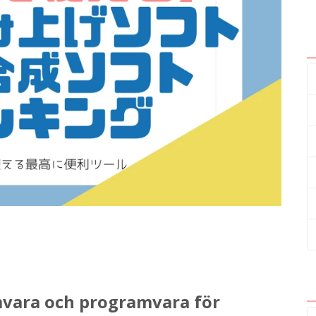
amvara och programvara för