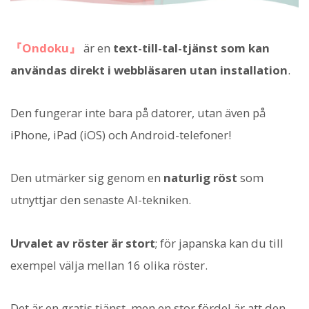
『Ondoku』
är en
text-till-tal-tjänst som kan
användas direkt i webbläsaren utan installation
.
Den fungerar inte bara på datorer, utan även på
iPhone, iPad (iOS) och Android-telefoner!
Den utmärker sig genom en
naturlig röst
som
utnyttjar den senaste AI-tekniken.
Urvalet av röster är stort
; för japanska kan du till
exempel välja mellan 16 olika röster.
Det är en gratis tjänst, men en stor fördel är att den