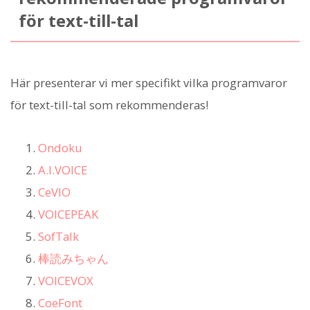
för text-till-tal
Här presenterar vi mer specifikt vilka programvaror
för text-till-tal som rekommenderas!
Ondoku
A.I.VOICE
CeVIO
VOICEPEAK
SofTalk
棒読みちゃん
VOICEVOX
CoeFont