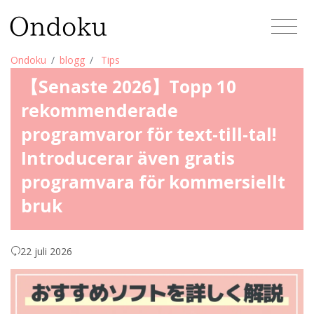
Ondoku
blogg
Tips
【Senaste 2026】Topp 10
rekommenderade
programvaror för text-till-tal!
Introducerar även gratis
programvara för kommersiellt
bruk
22 juli 2026