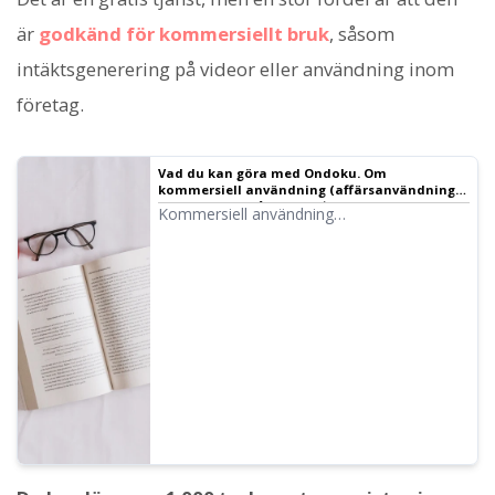
är
godkänd för kommersiellt bruk
, såsom
intäktsgenerering på videor eller användning inom
företag.
Vad du kan göra med Ondoku. Om
kommersiell användning (affärsanvändning)
och förbjudna åtgärder.｜Ondoku
Kommersiell användning
(affärsanvändning) är möjlig med Ondoku.
Oavsett om du är privatperson eller företag
räknas användning i syfte att direkt eller
indirekt erhålla ekonomisk vinst som
kommersiell användning. Observera dock
att det finns vissa förbjudna handlingar i
Ondoku. Här presenterar vi vad du kan och
inte kan göra.