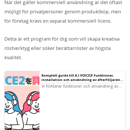
När det gäller kommersiell användning är det oftast
möjligt för privatpersoner genom produktköp, men
för företag krävs en separat kommersiell licens.
Detta är ett program för dig som vill skapa kreativa
röstverktyg eller söker berättarröster av högsta
kvalitet.
Komplett guide till A.I.VOICE2! Funktioner,
installation och användning av efterföljaren
till VOICEROID｜Ondoku
Vi förklarar funktioner och användning av
A.I.VOICE2, där du kan använda Kotonoha
Akane/Aoi och Yuzuki Yukari, kända från
VOICEROID-videor. Vi går igenom allt från
installation till röstexport.