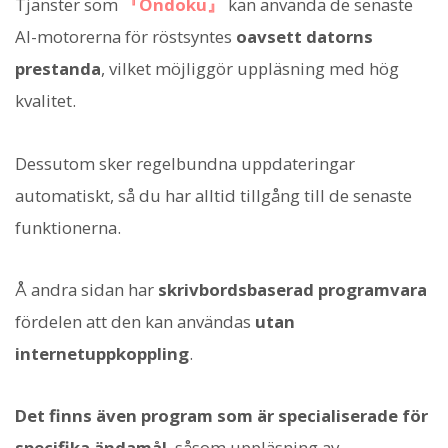
Tjänster som
『Ondoku』
kan använda de senaste
AI-motorerna för röstsyntes
oavsett datorns
prestanda
, vilket möjliggör uppläsning med hög
kvalitet.
Dessutom sker regelbundna uppdateringar
automatiskt, så du har alltid tillgång till de senaste
funktionerna.
Å andra sidan har
skrivbordsbaserad programvara
fördelen att den kan användas
utan
internetuppkoppling
.
Det finns även program som är specialiserade för
specifika ändamål
, såsom uppläsning av