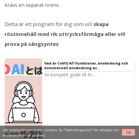
krävs en separat licens.
Detta är ett program för dig som vill
skapa
röstinnehåll med rik uttrycksförmåga eller vill
prova på sångsyntes
.
Vad är CeVIO AI? Funktioner, användning och
kommersiell användning av
röstsyntesprogrammet｜Ondoku
En komplett guide till AI-
sångsyntesprogrammet CeVIO AI. Vi
förklarar egenskaper hos populära
karaktärer som Sato Sasara och Suzuki
Tsudumi, hur man köper dem och vad man
bör tänka på vid kommersiell användning.
Vår webbplats använder cookies. Se
"Sekretesspolicy"
för detaljer om
OK
användningen av cookies.