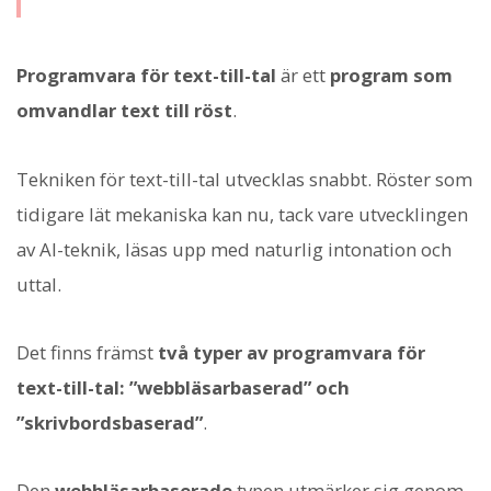
Programvara för text-till-tal
är ett
program som
omvandlar text till röst
.
Tekniken för text-till-tal utvecklas snabbt. Röster som
tidigare lät mekaniska kan nu, tack vare utvecklingen
av AI-teknik, läsas upp med naturlig intonation och
uttal.
Det finns främst
två typer av programvara för
text-till-tal: ”webbläsarbaserad” och
”skrivbordsbaserad”
.
Den
webbläsarbaserade
typen utmärker sig genom