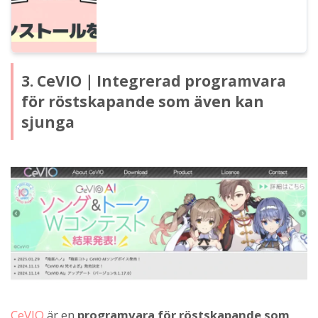
3. CeVIO｜Integrerad programvara
för röstskapande som även kan
sjunga
CeVIO
är en
programvara för röstskapande som