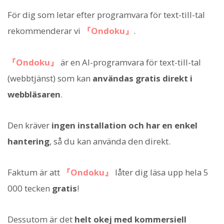
För dig som letar efter programvara för text-till-tal
rekommenderar vi
『Ondoku』
.
『Ondoku』
är en AI-programvara för text-till-tal
(webbtjänst) som kan
användas gratis direkt i
webbläsaren
.
Den kräver
ingen installation och har en enkel
hantering
, så du kan använda den direkt.
Faktum är att
『Ondoku』
låter dig läsa upp hela 5
000 tecken
gratis
!
Dessutom är det
helt okej med kommersiell