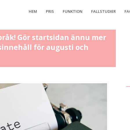
HEM
PRIS
FUNKTION
FALLSTUDIER
FA
pråk! Gör startsidan ännu mer
innehåll för augusti och