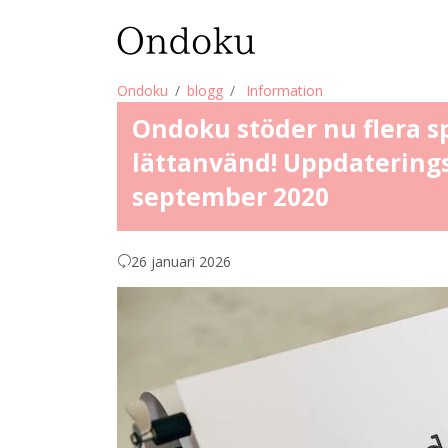
Ondoku
blogg
Information
Ondoku stöder nu flera s
lättanvänd! Uppdaterings
september 2020
26 januari 2026