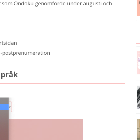
gar som Ondoku genomförde under augusti och
rtsidan
a e-postprenumeration
språk