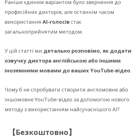
Раніше єдиним варіантом було звернення до
професійних дикторів, але останнім часом
використання
AI-голосів
стає
загальноприйнятим методом.
У цій статті ми
детально розповімо, як додати
озвучку диктора англійською або іншими
іноземними мовами до ваших YouTube-відео
.
Чому б не спробувати створити англомовне або
іншомовне YouTube-відео за допомогою нового
методу з використанням найсучаснішого AI?
【Безкоштовно】