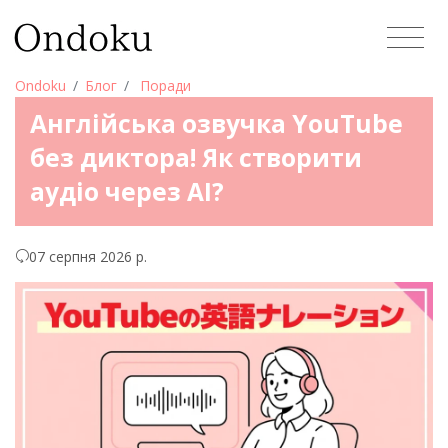
Ondoku
Блог
Поради
Англійська озвучка YouTube
без диктора! Як створити
аудіо через AI?
07 серпня 2026 р.