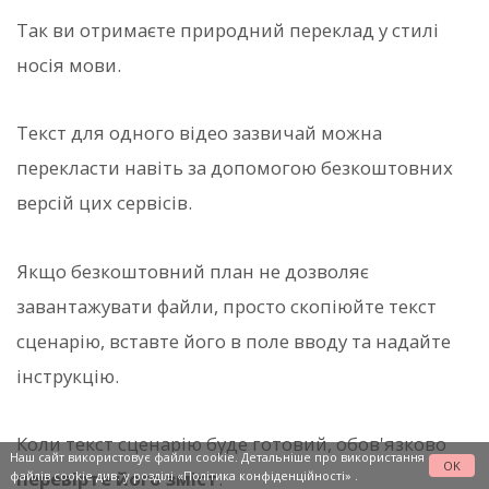
Так ви отримаєте природний переклад у стилі
носія мови.
Текст для одного відео зазвичай можна
перекласти навіть за допомогою безкоштовних
версій цих сервісів.
Якщо безкоштовний план не дозволяє
завантажувати файли, просто скопіюйте текст
сценарію, вставте його в поле вводу та надайте
інструкцію.
Коли текст сценарію буде готовий, обов'язково
Наш сайт використовує файли cookie. Детальніше про використання
OK
перевірте його зміст
.
файлів cookie див. у розділі
«Політика конфіденційності»
.