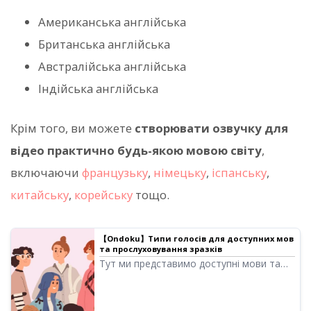
Американська англійська
Британська англійська
Австралійська англійська
Індійська англійська
Крім того, ви можете
створювати озвучку для
відео практично будь-якою мовою світу
,
включаючи
французьку
,
німецьку
,
іспанську
,
китайську
,
корейську
тощо.
【Ondoku】Типи голосів для доступних мов
та прослуховування зразків
Тут ми представимо доступні мови та
зразки голосів Ondoku.