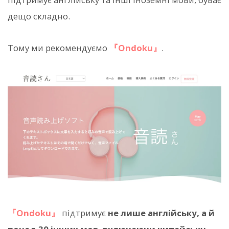
дещо складно.
Тому ми рекомендуємо
『Ondoku』
.
『Ondoku』
підтримує
не лише англійську, а й