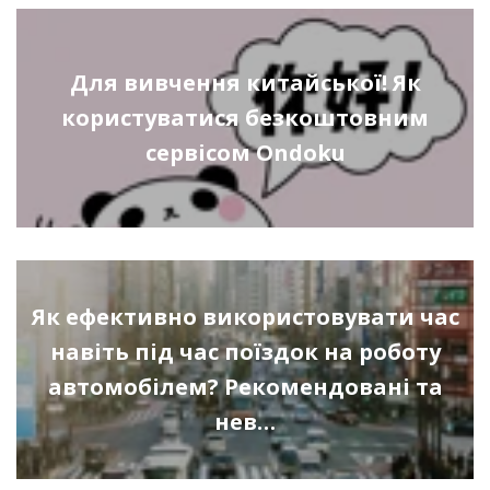
Для вивчення китайської! Як
користуватися безкоштовним
сервісом Ondoku
Як ефективно використовувати час
навіть під час поїздок на роботу
автомобілем? Рекомендовані та
нев…