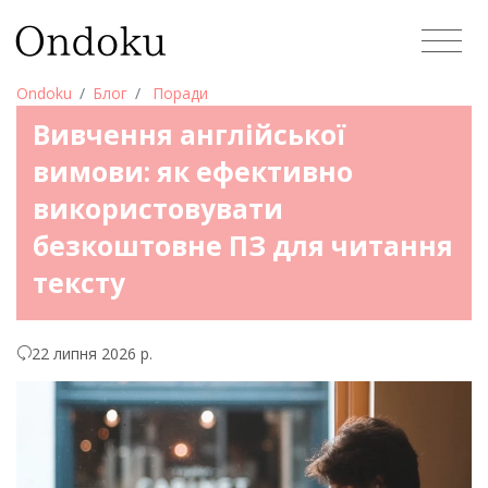
Ondoku
Блог
Поради
Вивчення англійської
вимови: як ефективно
використовувати
безкоштовне ПЗ для читання
тексту
22 липня 2026 р.