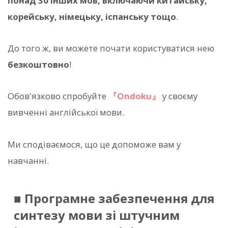
понад 30 інших мов, включаючи китайську,
корейську, німецьку, іспанську тощо
.
До того ж, ви можете почати користуватися нею
безкоштовно
!
Обов'язково спробуйте
『Ondoku』
у своєму
вивченні англійської мови.
Ми сподіваємося, що це допоможе вам у
навчанні.
■ Програмне забезпечення для
синтезу мови зі штучним