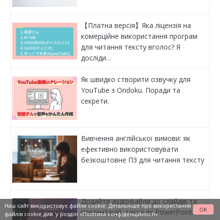
【Платна версія】Яка ліцензія на
комерційне використання програм
для читання тексту вголос? Я
досліди…
Як швидко створити озвучку для
YouTube з Ondoku. Поради та
секрети.
Вивчення англійської вимови: як
ефективно використовувати
безкоштовне ПЗ для читання тексту
Додайте аудіофайли до слайдів та
Наш сайт використовує файли cookie. Детальніше про використання
OK
презентацій, таких як PowerPoint.
файлів cookie див. у розділі
«Політика конфіденційності»
.