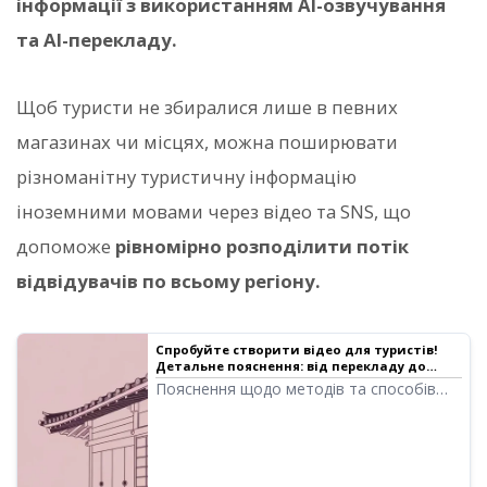
інформації з використанням AI-озвучування
та AI-перекладу.
Щоб туристи не збиралися лише в певних
магазинах чи місцях, можна поширювати
різноманітну туристичну інформацію
іноземними мовами через відео та SNS, що
допоможе
рівномірно розподілити потік
відвідувачів по всьому регіону.
Спробуйте створити відео для туристів!
Детальне пояснення: від перекладу до
створення озвучки | Програма для
Пояснення щодо методів та способів
озвучування тексту Ondoku
створення відео для залучення
іноземних туристів! Детально
розповідаємо про найновіші
рекомендовані методи перекладу за