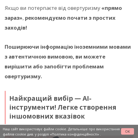
Якщо ви потерпаєте від овертуризму
«прямо
зараз»
,
рекомендуємо почати з простих
заходів!
Поширюючи інформацію іноземними мовами
з автентичною вимовою, ви можете
вирішити або запобігти проблемам
овертуризму.
Найкращий вибір — AI-
інструменти! Легке створення
іншомовних вказівок
Наш сайт використовує файли cookie. Детальніше про використання
OK
файлів cookie див. у розділі
«Політика конфіденційності»
.