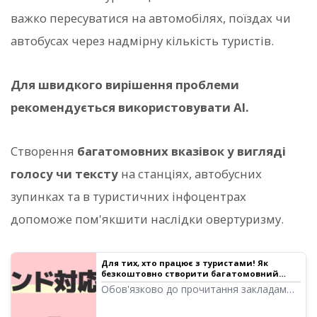
важко пересуватися на автомобілях, поїздах чи
автобусах через надмірну кількість туристів.
Для швидкого вирішення проблеми
рекомендується використовувати AI.
Створення
багатомовних вказівок у вигляді
голосу чи тексту
на станціях, автобусних
зупинках та в туристичних інфоцентрах
допоможе пом'якшити наслідки овертуризму.
Для тих, хто працює з туристами! Як
безкоштовно створити багатомовний
аудіогід за допомогою новітніх методів та
Обов'язково до прочитання закладам
їхні переваги | Програма для озвучування
культури, що працюють з іноземцями!
тексту Ondoku
Повна інструкція зі створення