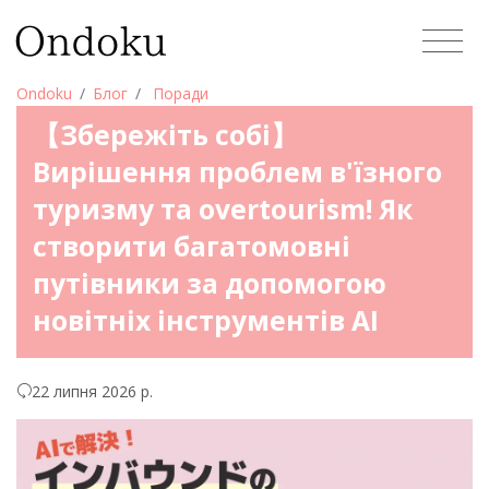
Ondoku
Блог
Поради
【Збережіть собі】
Вирішення проблем в'їзного
туризму та overtourism! Як
створити багатомовні
путівники за допомогою
новітніх інструментів AI
22 липня 2026 р.