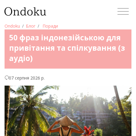
Ondoku
Блог
Поради
50 фраз індонезійською для
привітання та спілкування (з
аудіо)
07 серпня 2026 р.