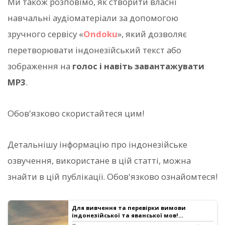
Ми також розповімо, як створити власні
навчальні аудіоматеріали за допомогою
зручного сервісу «
Ondoku
», який дозволяє
перетворювати індонезійський текст або
зображення на
голос і навіть завантажувати
MP3
.
Обов'язково скористайтеся цим!
Детальнішу інформацію про індонезійське
озвучення, використане в цій статті, можна
знайти в цій публікації. Обов'язково ознайомтеся!
Для вивчення та перевірки вимови
індонезійської та яванської мов!
Прослуховування зразків голосу та