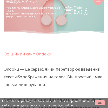
Офіційний сайт Ondoku
Ondoku — це сервіс, який перетворює введений
текст або зображення на голос. Він простий і має
зрозуміле керування.
Цей сервіс ідеально підходить для перевірки
Наш сайт використовує файли cookie. Детальніше про використання
OK
файлів cookie див. у розділі
«Політика конфіденційності»
.
вимови тим, хто вивчає індонезійську мову,