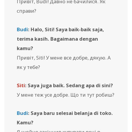
Привіт, Budi! Давно не бачилися. Як
справи?
Budi
: Halo, Siti! Saya baik-baik saja,
terima kasih. Bagaimana dengan
kamu?
Привіт, Siti! У мене все добре, дякую. А
як у тебе?
Siti
: Saya juga baik. Sedang apa di sini?
У мене теж усе добре. Що ти тут робиш?
Budi
: Saya baru selesai belanja di toko.
Kamu?
Я щойно закінчив купувати речі в