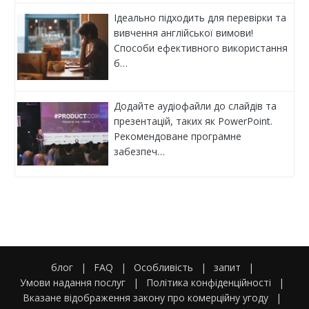
Ідеально підходить для перевірки та
вивчення англійської вимови!
Способи ефективного використання
б…
Додайте аудіофайли до слайдів та
презентацій, таких як PowerPoint.
Рекомендоване програмне
забезпеч…
блог
|
FAQ
|
Особливість
|
запит
|
Умови надання послуг
|
Політика конфіденційності
|
Вказане відображення закону про комерційну угоду
|