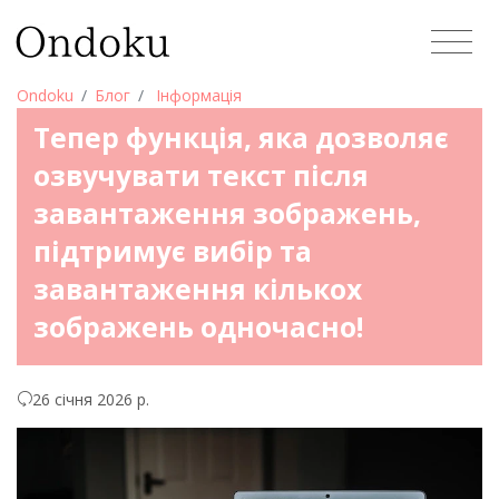
Ondoku
Блог
Інформація
Тепер функція, яка дозволяє
озвучувати текст після
завантаження зображень,
підтримує вибір та
завантаження кількох
зображень одночасно!
26 січня 2026 р.