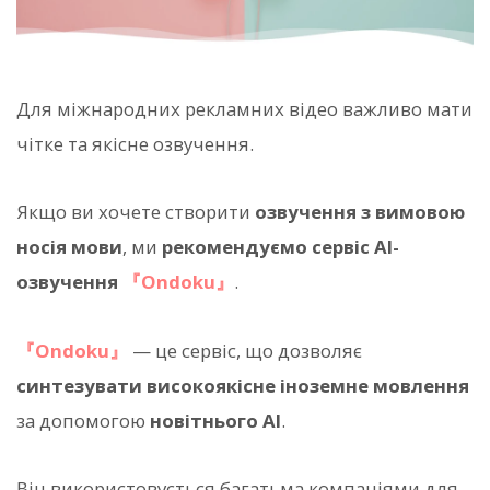
Для міжнародних рекламних відео важливо мати
чітке та якісне озвучення.
Якщо ви хочете створити
озвучення з вимовою
носія мови
, ми
рекомендуємо сервіс AI-
озвучення
『Ondoku』
.
『Ondoku』
— це сервіс, що дозволяє
синтезувати високоякісне іноземне мовлення
за допомогою
новітнього AI
.
Він використовується багатьма компаніями для