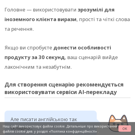
Головне — використовувати
зрозумілі для
іноземного клієнта вирази
, прості та чіткі слова
та речення.
Якщо ви спробуєте
донести особливості
продукту за 30 секунд
, ваш сценарій вийде
лаконічним та незабутнім.
Для створення сценарію рекомендується
використовувати сервіси AI-перекладу
Але писати англійською так
Наш сайт використовує файли cookie. Детальніше про використання
складно...
OK
файлів cookie див. у розділі
«Політика конфіденційності»
.