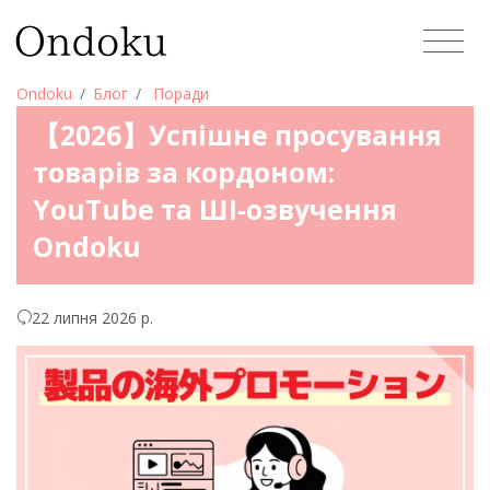
Ondoku
Блог
Поради
【2026】Успішне просування
товарів за кордоном:
YouTube та ШІ-озвучення
Ondoku
22 липня 2026 р.