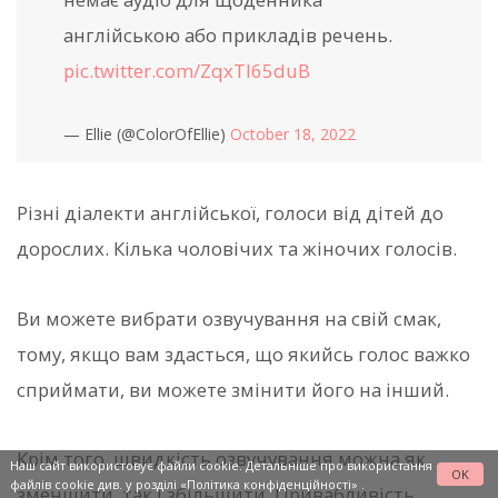
англійською або прикладів речень.
pic.twitter.com/ZqxTl65duB
— Ellie (@ColorOfEllie)
October 18, 2022
Різні діалекти англійської, голоси від дітей до
дорослих. Кілька чоловічих та жіночих голосів.
Ви можете вибрати озвучування на свій смак,
тому, якщо вам здасться, що якийсь голос важко
сприймати, ви можете змінити його на інший.
Крім того, швидкість озвучування можна як
Наш сайт використовує файли cookie. Детальніше про використання
OK
файлів cookie див. у розділі
«Політика конфіденційності»
.
зменшити, так і збільшити. Привабливість