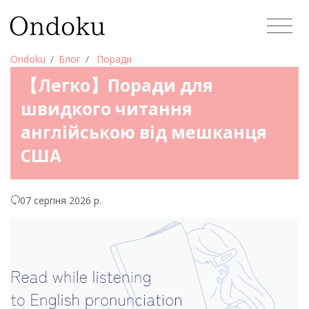
Ondoku
Блог
Поради
【Легко】Поради для
швидкого читання
англійською від мешканця
США
07 серпня 2026 р.