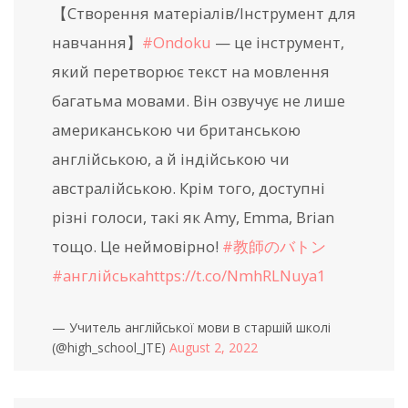
【Створення матеріалів/Інструмент для
навчання】
#Ondoku
— це інструмент,
який перетворює текст на мовлення
багатьма мовами. Він озвучує не лише
американською чи британською
англійською, а й індійською чи
австралійською. Крім того, доступні
різні голоси, такі як Amy, Emma, Brian
тощо. Це неймовірно!
#教師のバトン
#англійська
https://t.co/NmhRLNuya1
— Учитель англійської мови в старшій школі
(@high_school_JTE)
August 2, 2022