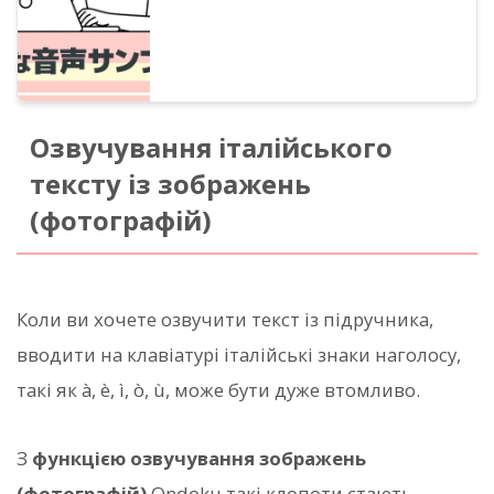
багатомовне озвучування.
Озвучування італійського
тексту із зображень
(фотографій)
Коли ви хочете озвучити текст із підручника,
вводити на клавіатурі італійські знаки наголосу,
такі як à, è, ì, ò, ù, може бути дуже втомливо.
З
функцією озвучування зображень
(фотографій)
Ondoku такі клопоти стають