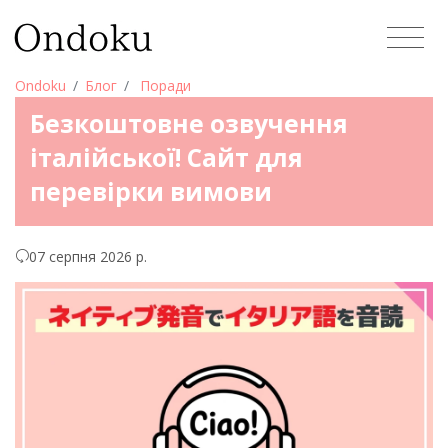
Ondoku
Блог
Поради
Безкоштовне озвучення
італійської! Сайт для
перевірки вимови
07 серпня 2026 р.