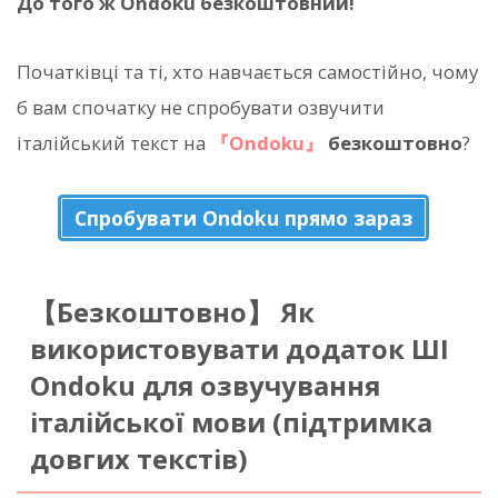
До того ж Ondoku безкоштовний!
Початківці та ті, хто навчається самостійно, чому
б вам спочатку не спробувати озвучити
італійський текст на
『Ondoku』
безкоштовно
?
Спробувати Ondoku прямо зараз
【Безкоштовно】 Як
використовувати додаток ШІ
Ondoku для озвучування
італійської мови (підтримка
довгих текстів)