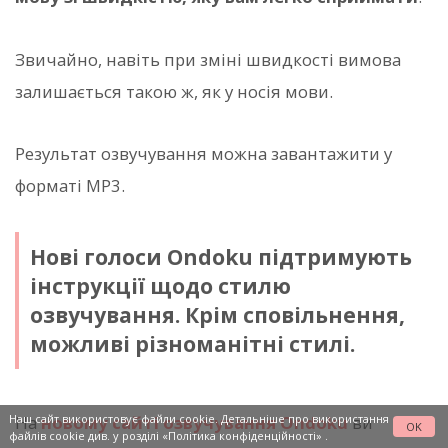
Звичайно, навіть при зміні швидкості вимова
залишається такою ж, як у носія мови.
Результат озвучування можна завантажити у
форматі MP3.
Нові голоси Ondoku підтримують
інструкції щодо стилю
озвучування. Крім сповільнення,
можливі різноманітні стилі.
Наш сайт використовує файли cookie. Детальніше про використання
На
новому сайті озвучування Ondoku
ви
OK
файлів cookie див. у розділі
«Політика конфіденційності»
.