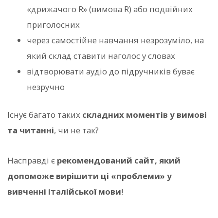
«дрижачого R» (вимова R) або подвійних
приголосних
через самостійне навчання незрозуміло, на
який склад ставити наголос у словах
відтворювати аудіо до підручників буває
незручно
Існує багато таких
складних моментів у вимові
та читанні
, чи не так?
Насправді є
рекомендований сайт, який
допоможе вирішити ці «проблеми» у
вивченні італійської мови
!