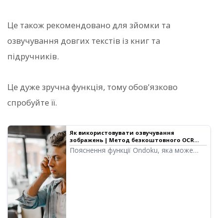
Це також рекомендовано для зйомки та
озвучування довгих текстів із книг та
підручників.
Це дуже зручна функція, тому обов'язково
спробуйте її.
Як використовувати озвучування
зображень | Метод безкоштовного OCR
тексту з фото в аудіо
Пояснення функції Ondoku, яка може
зчитувати текст із зображень та
фотографій (OCR) та озвучувати його.
Можна використовувати безкоштовно.
Як на ПК, так і на смартфоні, просто
завантажте зображення, і озвучування
буде завершено всього за кілька секунд.