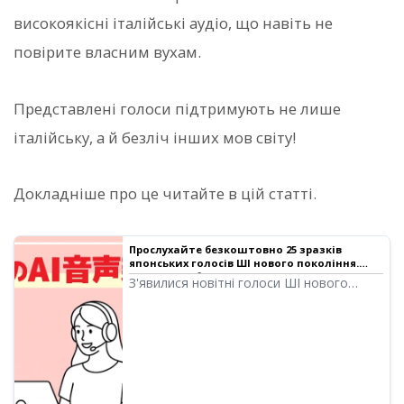
високоякісні італійські аудіо, що навіть не
повірите власним вухам.
Представлені голоси підтримують не лише
італійську, а й безліч інших мов світу!
Докладніше про це читайте в цій статті.
Прослухайте безкоштовно 25 зразків
японських голосів ШІ нового покоління.
Підтримка багатомовного озвучування |
З'явилися новітні голоси ШІ нового
Програма для озвучування тексту Ondoku
покоління, здатні створювати емоційно
насичені аудіо за допомогою
найсучасніших технологій ШІ! У цій
статті ви можете прослухати зразки
нових голосів ШІ від Ondoku. Також
можливо вказувати емоційні вирази у
вільній формі та виконувати