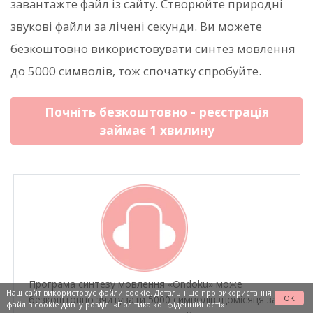
завантажте файл із сайту. Створюйте природні
звукові файли за лічені секунди. Ви можете
безкоштовно використовувати синтез мовлення
до 5000 символів, тож спочатку спробуйте.
Почніть безкоштовно - реєстрація
займає 1 хвилину
Програма синтезу мовлення «Ondoku» може
Наш сайт використовує файли cookie. Детальніше про використання
OK
безкоштовно зчитувати 5000 символів щомісяця за
файлів cookie див. у розділі
«Політика конфіденційності»
.