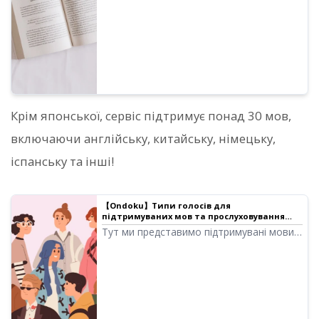
особа, вважається комерційним
використанням. Однак зверніть увагу,
що в Ondoku встановлено заборонені
дії. Цього разу ми представимо, що
можна і чого не можна робити в
Ondoku.
Крім японської, сервіс підтримує понад 30 мов,
включаючи англійську, китайську, німецьку,
іспанську та інші!
【Ondoku】Типи голосів для
підтримуваних мов та прослуховування
зразків аудіо | ПЗ для читання тексту
Тут ми представимо підтримувані мови
Ondoku
та зразки аудіо Ondoku.