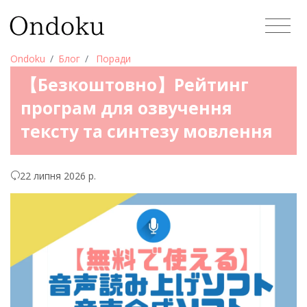
Ondoku
Блог
Поради
【Безкоштовно】Рейтинг
програм для озвучення
тексту та синтезу мовлення
22 липня 2026 р.