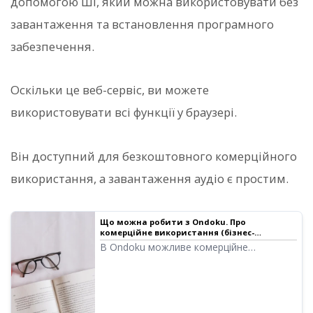
допомогою ШІ, який можна використовувати без
завантаження та встановлення програмного
забезпечення.
Оскільки це веб-сервіс, ви можете
використовувати всі функції у браузері.
Він доступний для безкоштовного комерційного
використання, а завантаження аудіо є простим.
Що можна робити з Ondoku. Про
комерційне використання (бізнес-
використання) та заборонені дії. | ПЗ для
В Ondoku можливе комерційне
читання тексту Ondoku
використання (бізнес-використання).
Використання з метою отримання
грошової або іншої вигоди, незалежно
від того, чи ви фізична, чи юридична