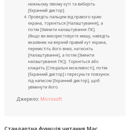
нижньому лівому куті та виберіть
[Екранний диктор].
Проведіть пальцем від правого краю
екрана, торкніться [Налаштування], а
потім [Змінити налаштування ПК].
(Якщо ви використовуєте мишу, наведіть
вказівник на верхній правий кут екрана,
перемістіть його вниз, натисніть
[Налаштування], а потім [Змінити
налаштування ПК]). Торкніться або
клацніть [Спеціальні можливості], потім
[Екранний диктор] і пересуньте повзунок
під написом [Екранний диктор], щоб
увімкнути його.
Джерело:
Microsoft
Стандартна функція читання Mac