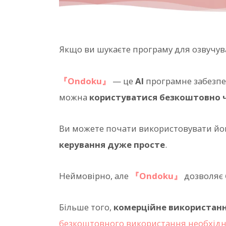
Якщо ви шукаєте програму для озвучув
『Ondoku』
— це
AI
програмне забезпеч
можна
користуватися безкоштовно ч
Ви можете почати використовувати йо
керування дуже просте
.
Неймовірно, але
『Ondoku』
дозволяє
Більше того,
комерційне використан
безкоштовного використання необхідн