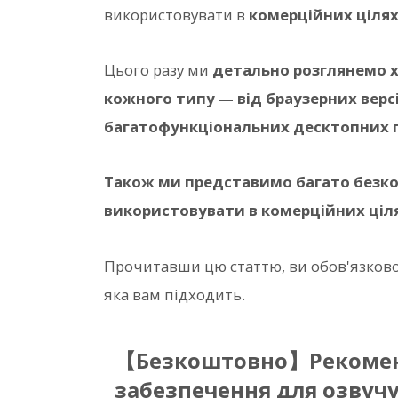
використовувати в
комерційних ціля
Цього разу ми
детально розглянемо х
кожного типу — від браузерних версі
багатофункціональних десктопних 
Також ми представимо багато безко
використовувати в комерційних ціл
Прочитавши цю статтю, ви обов'язково
яка вам підходить.
【Безкоштовно】Рекоменд
забезпечення для озвучу