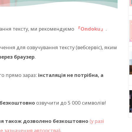
ання тексту, ми рекомендуємо
『Ondoku』
.
ення для озвучування тексту (вебсервіс), яким
ерез браузер
.
го прямо зараз:
інсталяція не потрібна, а
безкоштовно
озвучити до 5 000 символів!
ня також дозволено безкоштовно
(у разі
е зазначення авторства)
.