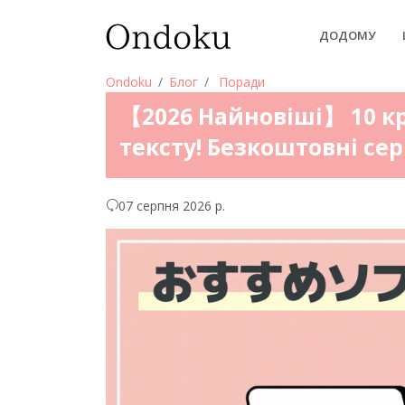
ДОДОМУ
Ondoku
Блог
Поради
【2026 Найновіші】 10 к
тексту! Безкоштовні сер
07 серпня 2026 р.