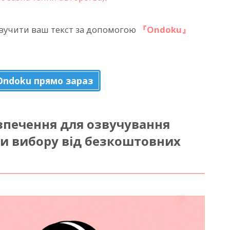
вучити ваш текст за допомогою
『Ondoku』
Ondoku прямо зараз
зпечення для озвучування
би вибору від безкоштовних