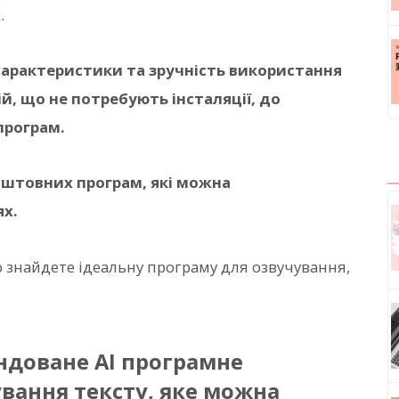
х
.
арактеристики та зручність використання
й, що не потребують інсталяції, до
програм.
штовних програм, які можна
ях.
 знайдете ідеальну програму для озвучування,
оване AI програмне
вання тексту, яке можна