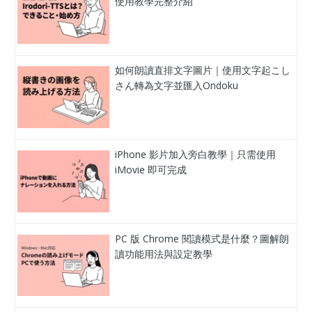
使用教學完整介紹
如何朗讀直排文字圖片｜使用文字起こし
さん轉為文字並匯入Ondoku
iPhone 影片加入旁白教學｜只需使用
iMovie 即可完成
PC 版 Chrome 閱讀模式是什麼？圖解朗
讀功能用法與設定教學